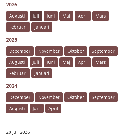
2026
Augusti
Juli
Juni
Maj
April
Mars
Februari
Januari
2025
December
November
Oktober
September
Augusti
Juli
Juni
Maj
April
Mars
Februari
Januari
2024
December
November
Oktober
September
Augusti
Juni
April
28 juli 2026