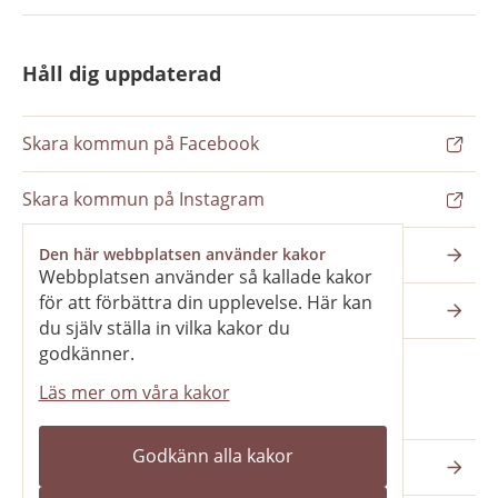
Håll dig uppdaterad
Skara kommun på Facebook
Skara kommun på Instagram
Nyhetsbrev
Den här webbplatsen använder kakor
Webbplatsen använder så kallade kakor
för att förbättra din upplevelse. Här kan
Pressrum
du själv ställa in vilka kakor du
godkänner.
Läs mer om våra kakor
Våra webbplatser
Godkänn alla kakor
Katedralskolan