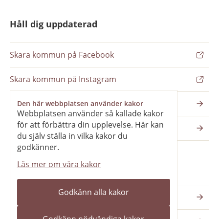
Håll dig uppdaterad
Skara kommun på Facebook
Skara kommun på Instagram
Nyhetsbrev
Den här webbplatsen använder kakor
Webbplatsen använder så kallade kakor
för att förbättra din upplevelse. Här kan
Pressrum
du själv ställa in vilka kakor du
godkänner.
Läs mer om våra kakor
Våra webbplatser
Godkänn alla kakor
Katedralskolan