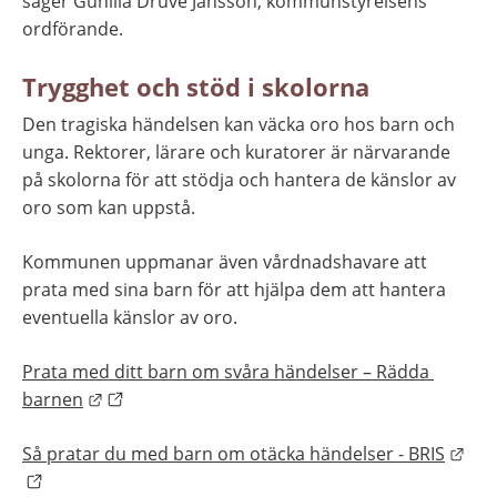
säger Gunilla Druve Jansson, kommunstyrelsens 
ordförande.
Trygghet och stöd i skolorna
Den tragiska händelsen kan väcka oro hos barn och 
unga. Rektorer, lärare och kuratorer är närvarande 
på skolorna för att stödja och hantera de känslor av 
oro som kan uppstå.
Kommunen uppmanar även vårdnadshavare att 
prata med sina barn för att hjälpa dem att hantera 
eventuella känslor av oro.
Prata med ditt barn om svåra händelser – Rädda 
Länk till annan webbplats.
barnen
Länk
Så pratar du med barn om otäcka händelser - BRIS