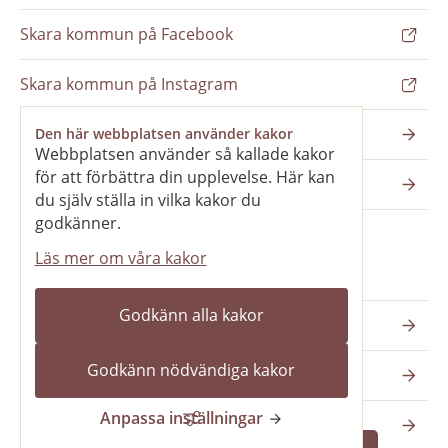
Skara kommun på Facebook
Skara kommun på Instagram
Nyhetsbrev
Den här webbplatsen använder kakor
Webbplatsen använder så kallade kakor
för att förbättra din upplevelse. Här kan
Pressrum
du själv ställa in vilka kakor du
godkänner.
Läs mer om våra kakor
Våra webbplatser
Godkänn alla kakor
Katedralskolan
Godkänn nödvändiga kakor
Vilans fritidsområde
Anpassa inställningar
Skara kommun