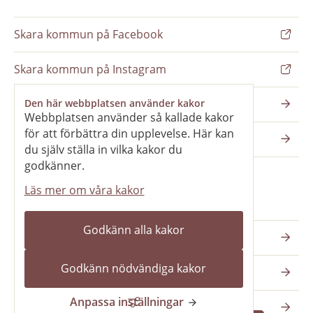
Skara kommun på Facebook
Skara kommun på Instagram
Nyhetsbrev
Den här webbplatsen använder kakor
Webbplatsen använder så kallade kakor
för att förbättra din upplevelse. Här kan
Pressrum
du själv ställa in vilka kakor du
godkänner.
Läs mer om våra kakor
Våra webbplatser
Godkänn alla kakor
Katedralskolan
Godkänn nödvändiga kakor
Vilans fritidsområde
Anpassa inställningar
Skara kommun