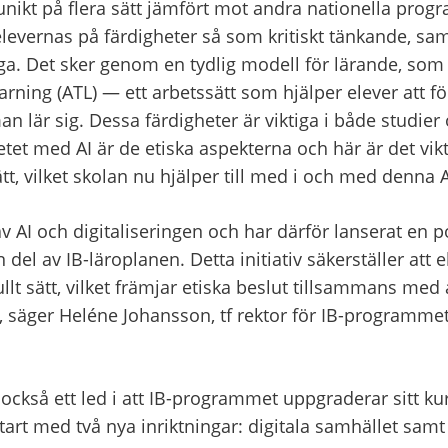
ikt på flera sätt jämfört mot andra nationella progra
elevernas på färdigheter så som kritiskt tänkande, sa
. Det sker genom en tydlig modell för lärande, som 
rning (ATL) — ett arbetssätt som hjälper elever att fö
an lär sig. Dessa färdigheter är viktiga i både studier 
t med AI är de etiska aspekterna och här är det vikti
ätt, vilket skolan nu hjälper till med i och med denna A
av AI och digitaliseringen och har därför lanserat en po
el av IB-läroplanen. Detta initiativ säkerställer att e
ullt sätt, vilket främjar etiska beslut tillsammans med 
r, säger Heléne Johansson, tf rektor för IB-programmet
också ett led i att IB-programmet uppgraderar sitt kurs
rt med två nya inriktningar: digitala samhället samt