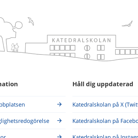
mation
Håll dig uppdaterad
bplatsen
Katedralskolan på X (Twit
glighetsredogörelse
Katedralskolan på Faceb
or
Katedralskolan på Insta