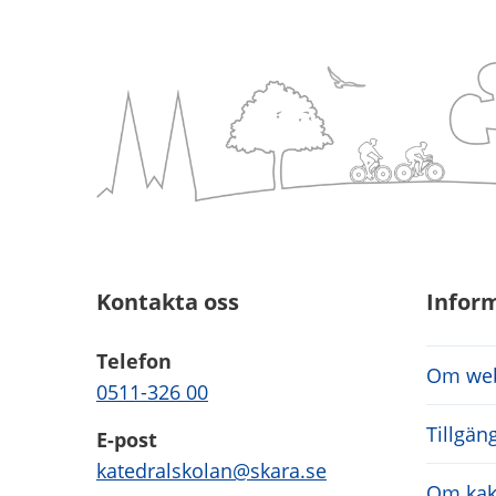
Kontakta oss
Infor
Telefon
Om web
0511-326 00
Tillgän
E-post
katedralskolan@skara.se
Om kak