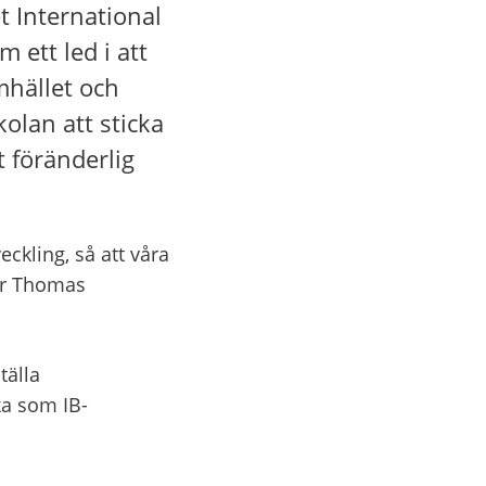
 International 
 ett led i att 
hället och 
lan att sticka 
 föränderlig 
ckling, så att våra 
er Thomas 
älla 
ka som IB-