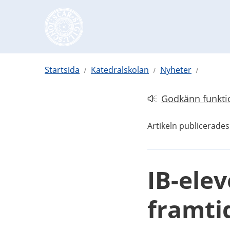
Hoppa till innehåll
Startsida
Katedralskolan
Nyheter
Godkänn funktio
Länk till annan web
Artikeln publicerades
IB-elev
framti