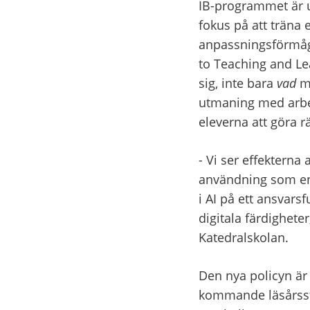
IB-programmet är un
fokus på att träna 
anpassningsförmåga
to Teaching and Lea
sig, inte bara 
vad
 m
utmaning med arbete
eleverna att göra r
- Vi ser effekterna 
användning som en d
i AI på ett ansvarsf
digitala färdighete
Katedralskolan.
Den nya policyn är 
kommande läsårssta