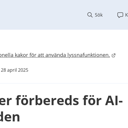
Sök
K
nella kakor för att använda lyssnafunktionen.
bplats.
 28 april 2025
er förbereds för AI-
den