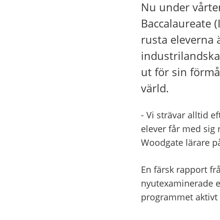
Nu under vårter
Baccalaureate (I
rusta eleverna 
industrilandska
ut för sin förmå
värld.
- Vi strävar alltid 
elever får med sig
Woodgate lärare p
En färsk rapport frå
nyutexaminerade el
programmet aktivt o