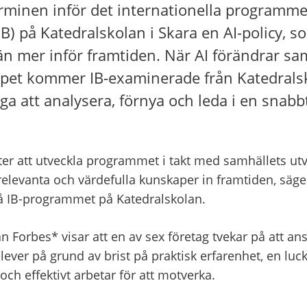
minen inför det internationella programmet
B) på Katedralskolan i Skara en AI-policy, som
än mer inför framtiden. När AI förändrar sam
pet kommer IB-examinerade från Katedralsko
ga att analysera, förnya och leda i en snabbt
efter att utveckla programmet i takt med samhällets utve
 relevanta och värdefulla kunskaper in framtiden, säg
å IB-programmet på Katedralskolan.
n Forbes* visar att en av sex företag tvekar på att anst
ever på grund av brist på praktisk erfarenhet, en luc
ch effektivt arbetar för att motverka.