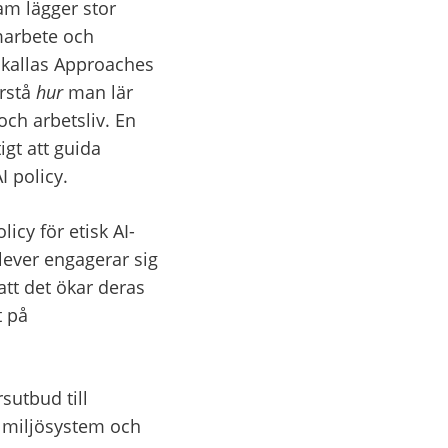
m lägger stor 
marbete och 
kallas Approaches 
rstå 
hur
 man lär 
och arbetsliv. En 
gt att guida 
I policy.
licy för etisk AI-
lever engagerar sig 
att det ökar deras 
 på 
utbud till 
 miljösystem och 