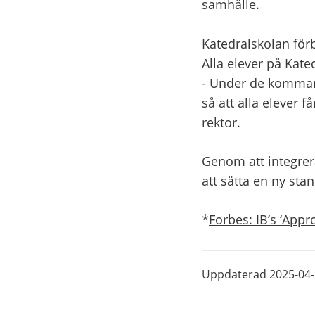
samhälle.
Katedralskolan för
Alla elever på Kat
- Under de kommand
så att alla elever 
rektor.
Genom att integrera
att sätta en ny sta
*
Forbes: IB’s ‘Appr
Uppdaterad
2025-04