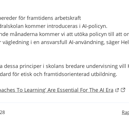
bereder för framtidens arbetskraft
edralskolan kommer introduceras i AI-policyn.
e månaderna kommer vi att utöka policyn till att omf
får vägledning i en ansvarsfull AI-användning, säger Hel
 dessa principer i skolans bredare undervisning vill Ka
ndard för etisk och framtidsorienterad utbildning.
Länk
oaches To Learning’ Are Essential For The AI Era
-28
Rap