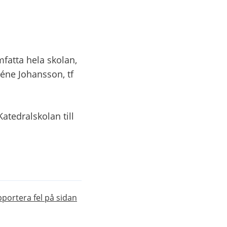
atta hela skolan, 
éne Johansson, tf 
tedralskolan till 
 till annan webbplats.
portera fel på sidan