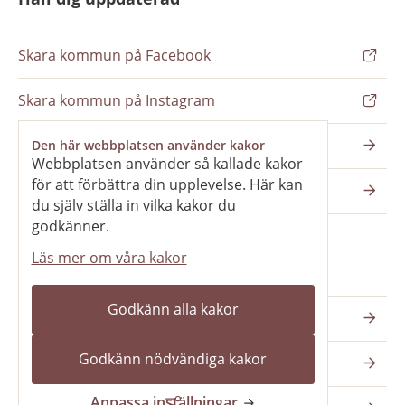
Skara kommun på Facebook
Skara kommun på Instagram
Nyhetsbrev
Den här webbplatsen använder kakor
Webbplatsen använder så kallade kakor
för att förbättra din upplevelse. Här kan
Pressrum
du själv ställa in vilka kakor du
godkänner.
Läs mer om våra kakor
Våra webbplatser
Godkänn alla kakor
Katedralskolan
Godkänn nödvändiga kakor
Vilans fritidsområde
Anpassa inställningar