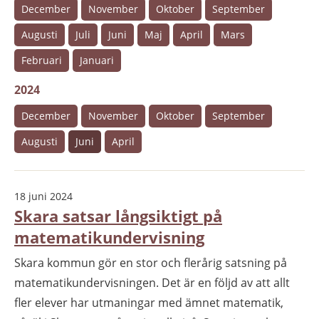
December
November
Oktober
September
Augusti
Juli
Juni
Maj
April
Mars
Februari
Januari
2024
December
November
Oktober
September
Augusti
Juni
April
18 juni 2024
Skara satsar långsiktigt på
matematikundervisning
Skara kommun gör en stor och flerårig satsning på
matematikundervisningen. Det är en följd av att allt
fler elever har utmaningar med ämnet matematik,