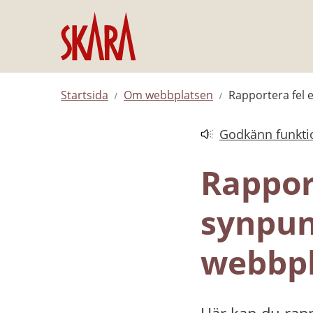
Hoppa till innehåll
Startsida
Om webbplatsen
Rapportera fel 
Godkänn funktio
Länk till annan web
Rapport
synpun
webbpl
Här kan du rapp