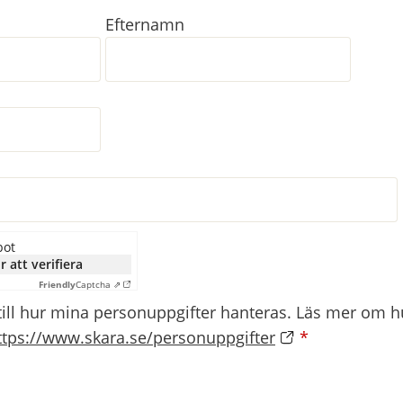
Efternamn
bot
r att verifiera
Friendly
Captcha ⇗
till hur mina personuppgifter hanteras. Läs mer om hu
ttps://www.skara.se/personuppgifter
*