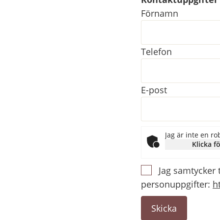
Kontaktuppgifter
Förnamn
Telefon
E-post
Jag är inte en ro
Klicka fö
Jag samtycker 
personuppgifter:
h