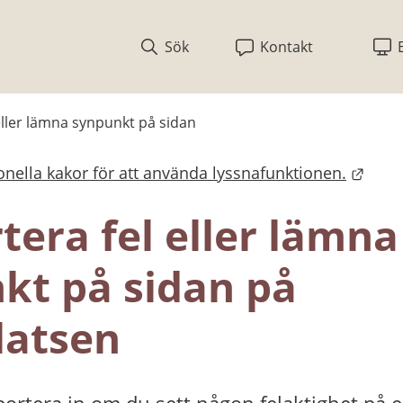
Sök
Kontakt
eller lämna synpunkt på sidan
nella kakor för att använda lyssnafunktionen.
bplats.
era fel eller lämna 
kt på sidan på 
atsen
ortera in om du sett någon felaktighet på en 