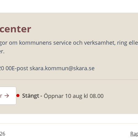
center
ågor om kommunens service och verksamhet, ring eller
r.
20 00
E-post skara.kommun@skara.se
r
Stängt
Öppnar 10 aug kl 08.00
-26
Rap