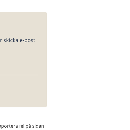
 skicka e-post 
portera fel på sidan