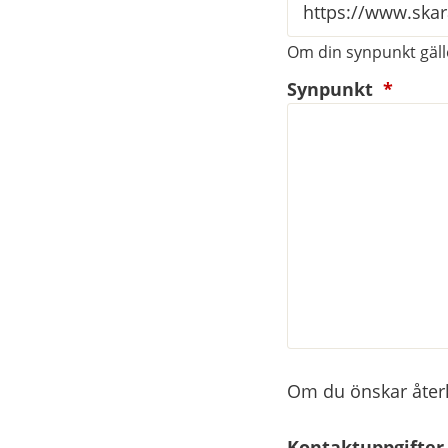
Om din synpunkt gälle
(oblig
Synpunkt
*
Om du önskar återko
Kontaktuppgifter