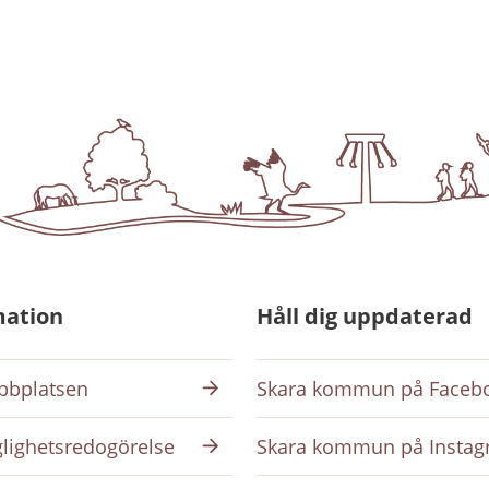
mation
Håll dig uppdaterad
bplatsen
Skara kommun på Faceb
glighetsredogörelse
Skara kommun på Insta