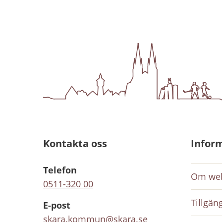
Kontakta oss
Infor
Telefon
Om web
0511-320 00
Tillgän
E-post
skara.kommun@skara.se