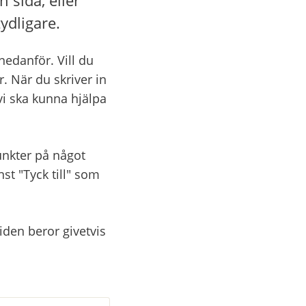
ydligare.
danför. Vill du 
. När du skriver in 
vi ska kunna hjälpa 
nkter på något 
 "Tyck till" som 
den beror givetvis 