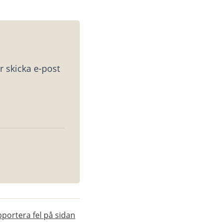
 skicka e-post 
portera fel på sidan