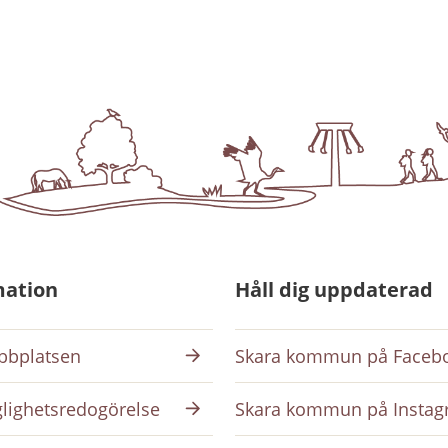
mation
Håll dig uppdaterad
bplatsen
Skara kommun på Faceb
glighetsredogörelse
Skara kommun på Insta