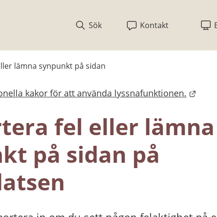
Sök
Kontakt
eller lämna synpunkt på sidan
nella kakor för att använda lyssnafunktionen.
bplats.
era fel eller lämna 
kt på sidan på 
atsen
ortera in om du sett någon felaktighet på en 