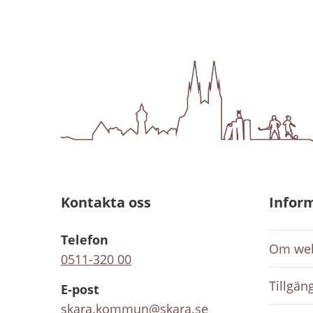
Kontakta oss
Infor
Telefon
Om web
0511-320 00
Tillgän
E-post
skara.kommun@skara.se