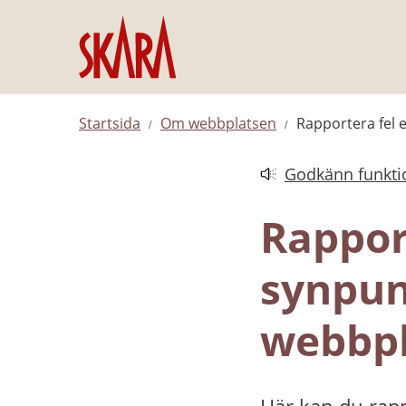
Hoppa till innehåll
Startsida
Om webbplatsen
Rapportera fel 
Godkänn funktio
Länk till annan web
Rapport
synpun
webbpl
Här kan du rapp