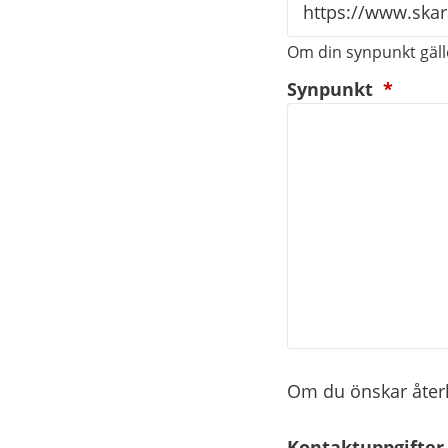
Om din synpunkt gälle
(oblig
Synpunkt
*
Om du önskar återko
Kontaktuppgifter