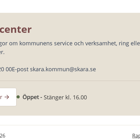
center
ågor om kommunens service och verksamhet, ring eller
r.
20 00
E-post skara.kommun@skara.se
r
Öppet
Stänger kl. 16.00
-26
Rap