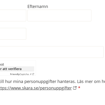
Efternamn
bot
r att verifiera
Friendly
Captcha ⇗
till hur mina personuppgifter hanteras. Läs mer om hu
ttps://www.skara.se/personuppgifter
*