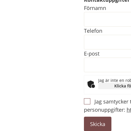
Kontaktuppgifter
Förnamn
Telefon
E-post
Jag är inte en ro
Klicka fö
Jag samtycker 
personuppgifter:
h