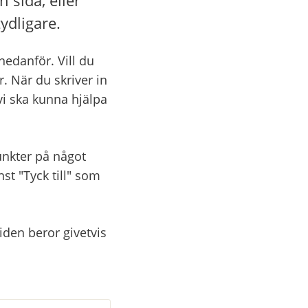
ydligare.
danför. Vill du 
. När du skriver in 
vi ska kunna hjälpa 
nkter på något 
 "Tyck till" som 
den beror givetvis 