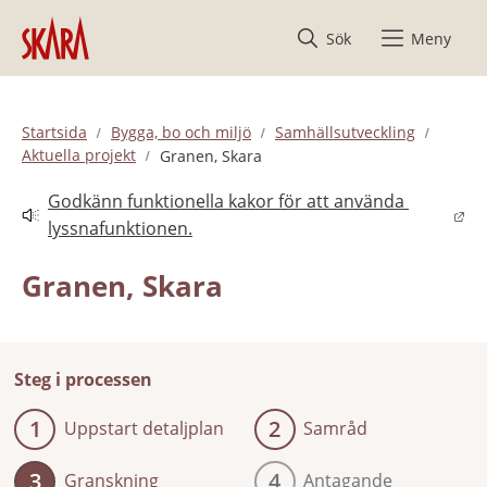
Hoppa till innehåll
Sök
Meny
Startsida
Bygga, bo och miljö
Samhällsutveckling
Aktuella projekt
Granen, Skara
Godkänn funktionella kakor för att använda 
Länk till annan webbplats.
lyssnafunktionen.
Granen, Skara
Steg i processen
1
2
Uppstart detaljplan
Samråd
3
4
Granskning
Antagande