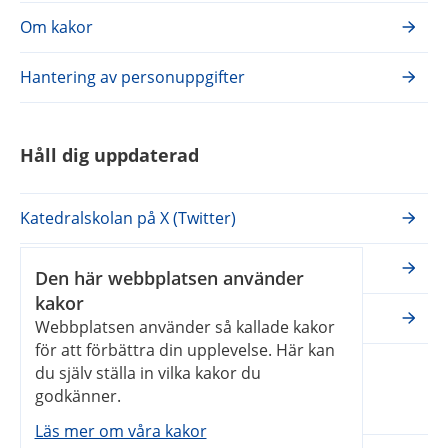
Om kakor
Hantering av personuppgifter
Håll dig uppdaterad
Katedralskolan på X (Twitter)
Katedralskolan på Facebook
Den här webbplatsen använder
kakor
Katedralskolan på Instagram
Webbplatsen använder så kallade kakor
för att förbättra din upplevelse. Här kan
du själv ställa in vilka kakor du
Våra webbplatser
godkänner.
Läs mer om våra kakor