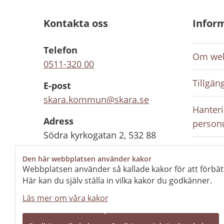
Kontakta oss
Infor
Telefon
Om web
0511-320 00
Tillgän
E-post
skara.kommun@skara.se
Hanteri
Adress
person
Södra kyrkogatan 2, 532 88
Skara
Inloggn
Den här webbplatsen använder kakor
anställ
Webbplatsen använder så kallade kakor för att förbät
Organisationsnummer
Här kan du själv ställa in vilka kakor du godkänner.
212000-1702
Rediger
Läs mer om våra kakor
Kontaktcenter
Stängt
Öppnar 10 aug kl