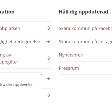
mation
Håll dig uppdaterad
bplatsen
Skara kommun på Faceb
glighetsredogörelse
Skara kommun på Insta
ng av
Nyhetsbrev
uppgifter
Pressrum
ing på intranätet för
da
tra din upplevelse.
a på skara.se