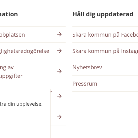
mation
Håll dig uppdaterad
bplatsen
Skara kommun på Faceb
glighetsredogörelse
Skara kommun på Insta
ng av
Nyhetsbrev
uppgifter
Pressrum
ing på intranätet för
da
tra din upplevelse.
a på skara.se