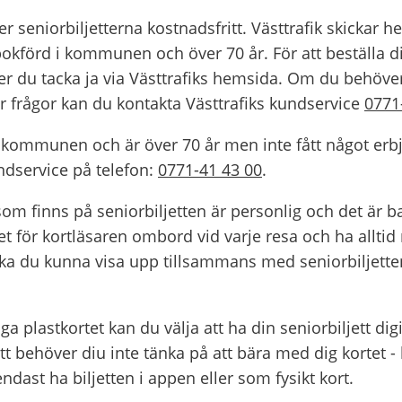
seniorbiljetterna kostnadsfritt. Västtrafik skickar h
kbokförd i kommunen och över 70 år. För att beställa d
er du tacka ja via Västtrafiks hemsida. Om du behöver
ar frågor kan du kontakta Västtrafiks kundservice 
0771
i kommunen och är över 70 år men inte fått något erbj
dservice på telefon: 
0771-41 43 00
.
m finns på seniorbiljetten är personlig och det är ba
t för kortläsaren ombord vid varje resa och ha alltid 
ska du kunna visa upp tillsammans med seniorbiljetten
liga plastkortet kan du välja att ha din seniorbiljett dig
tt behöver diu inte tänka på att bära med dig kortet - bi
ndast ha biljetten i appen eller som fysikt kort.