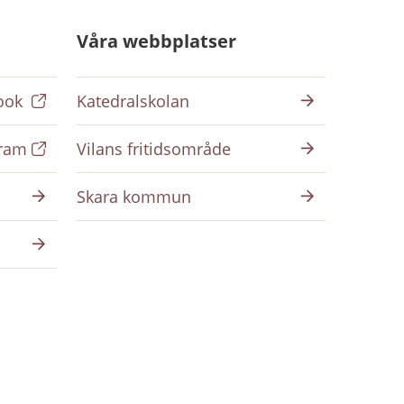
Våra webbplatser
ook
Katedralskolan
gram
Vilans fritidsområde
Skara kommun