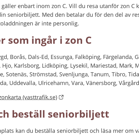
gäller enbart inom zon C. Vill du resa utanför zon C k
n seniorbiljett. Med den betalar du för den del av re
toladdningen är inte personlig.
som ingår i zon C
gd, Borås, Dals-Ed, Essunga, Falköping, Färgelanda, Gr
 Hjo, Karlsborg, Lidköping, Lysekil, Mariestad, Mark, 
de, Sotenäs, Strömstad, Svenljunga, Tanum, Tibro, Tid
oda, Uddevalla, Ulricehamn, Vara, Vänersborg, Vårgår
onkarta (vasttrafik.se)
h beställ seniorbiljett
plats kan du beställa seniorbiljett och läsa mer om va