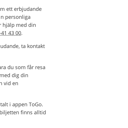
em ett erbjudande 
in personliga 
 hjälp med din 
-41 43 00
.
udande, ta kontakt 
ra du som får resa 
med dig din 
 vid en 
italt i appen ToGo. 
ljetten finns alltid 