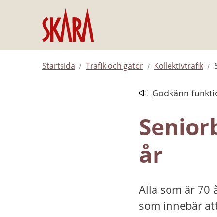
Hoppa till innehåll
Startsida
Trafik och gator
Kollektivtrafik
Godkänn funktio
Länk till annan web
Seniorb
år
Alla som är 70 
som innebär att