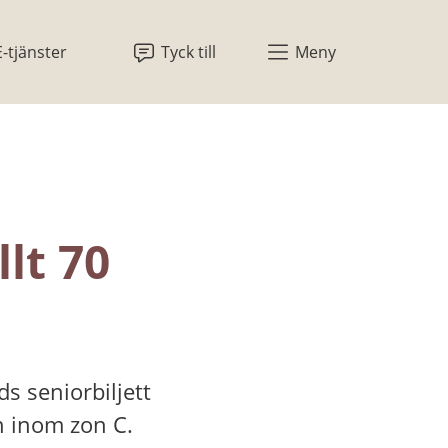
E-tjänster
Tyck till
Meny
lt 70 
 seniorbiljett 
en inom zon C.