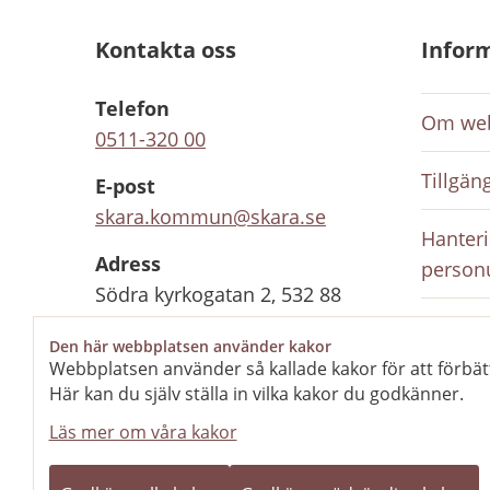
Kontakta oss
Infor
Telefon
Om web
0511-320 00
Tillgän
E-post
skara.kommun@skara.se
Hanteri
Adress
person
Södra kyrkogatan 2, 532 88
Skara
Inloggn
Den här webbplatsen använder kakor
anställ
Webbplatsen använder så kallade kakor för att förbät
Organisationsnummer
Här kan du själv ställa in vilka kakor du godkänner.
212000-1702
Rediger
Läs mer om våra kakor
Kontaktcenter
Stängt
Öppnar 10 aug kl