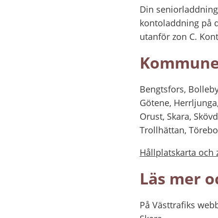
Din seniorladdning 
kontoladdning på di
utanför zon C. Kon
Kommuner 
Bengtsfors, Bolleby
Götene, Herrljunga,
Orust, Skara, Sköv
Trollhättan, Töreb
Hållplatskarta och z
Läs mer oc
På Västtrafiks webb