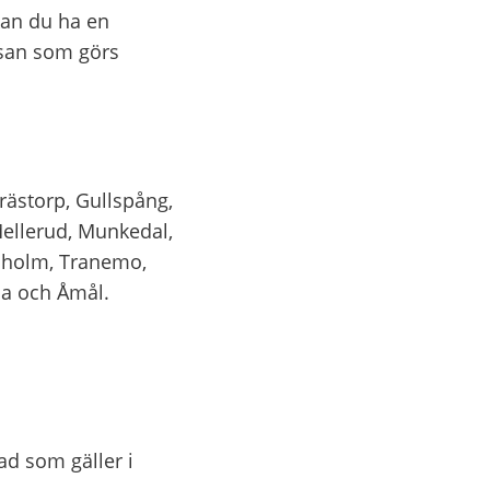
an du ha en 
san som görs 
ästorp, Gullspång, 
Mellerud, Munkedal, 
aholm, Tranemo, 
da och Åmål.
d som gäller i 