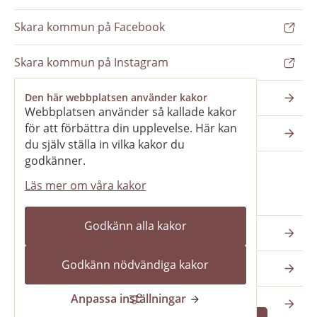
Skara kommun på Facebook
Skara kommun på Instagram
Nyhetsbrev
Den här webbplatsen använder kakor
Webbplatsen använder så kallade kakor
för att förbättra din upplevelse. Här kan
Pressrum
du själv ställa in vilka kakor du
godkänner.
Läs mer om våra kakor
Våra webbplatser
Godkänn alla kakor
Katedralskolan
Godkänn nödvändiga kakor
Vilans fritidsområde
Anpassa inställningar
Skara kommun