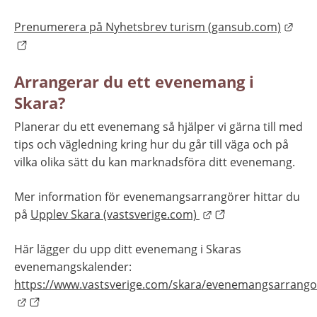
Länk
Prenumerera på Nyhetsbrev turism (gansub.com)
Arrangerar du ett evenemang i 
Skara?
Planerar du ett evenemang så hjälper vi gärna till med 
tips och vägledning kring hur du går till väga och på 
vilka olika sätt du kan marknadsföra ditt evenemang.
Mer information för evenemangsarrangörer hittar du 
Länk till annan web
på 
Upplev Skara (vastsverige.com) 
Här lägger du upp ditt evenemang i Skaras 
evenemangskalender: 
https://www.vastsverige.com/skara/evenemangsarrango
Länk till annan webbplats.