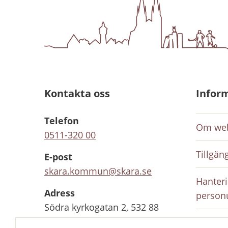
Kontakta oss
Infor
Telefon
Om web
0511-320 00
Tillgän
E-post
skara.kommun@skara.se
Hanteri
Adress
person
Södra kyrkogatan 2, 532 88
Skara
Inloggn