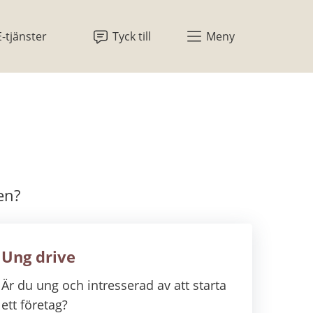
E-tjänster
Tyck till
Meny
en?
Ung drive
Är du ung och intresserad av att starta
ett företag?