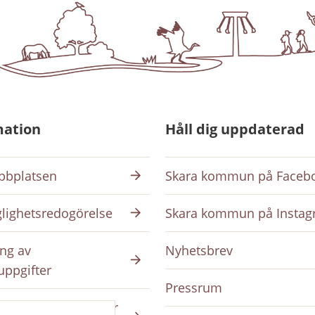
mation
Håll dig uppdaterad
bplatsen
Skara kommun på Faceb
glighetsredogörelse
Skara kommun på Insta
ng av
Nyhetsbrev
uppgifter
Pressrum
ing på intranätet för