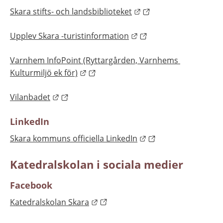
Länk till annan webbpl
Skara stifts- och landsbiblioteket
Länk till annan webbpl
Upplev Skara -turistinformation
Varnhem InfoPoint (Ryttargården, Varnhems 
Länk till annan webbplats.
Kulturmiljö ek för)
Länk till annan webbplats.
Vilanbadet
LinkedIn
Länk till annan webb
Skara kommuns officiella LinkedIn
Katedralskolan i sociala medier
Facebook
Länk till annan webbplats.
Katedralskolan Skara