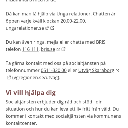
Då kan man få hjälp via Unga relationer. Chatten är 
öppen varje kväll klockan 20.00-22.00. 
Länk till annan webbplats.
ungarelationer.se
Du kan även ringa, mejla eller chatta med BRIS, 
Länk till annan webbplats.
telefon 
116 111
, 
bris.se
Ta gärna kontakt med oss på socialtjänsten på 
Länk
telefonnummer 
0511-320 00
 eller 
Utväg Skaraborg
 (vgregionen.se/utvag).
Vi vill hjälpa dig
Socialtjänsten erbjuder dig råd och stöd i din 
situation och hur du kan leva ett liv fritt från våld. Du 
kommer i kontakt med socialtjänsten via kommunens 
kontaktcenter.