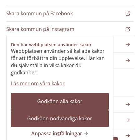
Skara kommun på Facebook
Skara kommun på Instagram
Nyhetsbrev
Den här webbplatsen använder kakor
Webbplatsen använder så kallade kakor
för att förbättra din upplevelse. Här kan
Pressrum
du själv ställa in vilka kakor du
godkänner.
Läs mer om våra kakor
Våra webbplatser
Godkänn alla kakor
Katedralskolan
Godkänn nödvändiga kakor
Vilans fritidsområde
Anpassa inställningar
Skara kommun