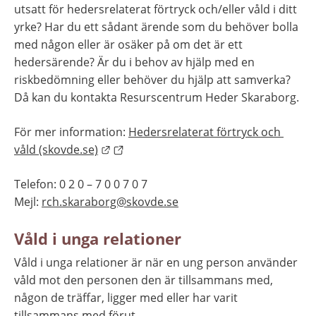
utsatt för hedersrelaterat förtryck och/eller våld i ditt 
yrke? Har du ett sådant ärende som du behöver bolla 
med någon eller är osäker på om det är ett 
hedersärende? Är du i behov av hjälp med en 
riskbedömning eller behöver du hjälp att samverka? 
Då kan du kontakta Resurscentrum Heder Skaraborg.
För mer information: 
Hedersrelaterat förtryck och 
Länk till annan webbplats.
våld (skovde.se)
Telefon: 0 2 0 – 7 0 0 7 0 7
Mejl: 
rch.skaraborg@skovde.se
Våld i unga relationer
Våld i unga relationer är när en ung person använder 
våld mot den personen den är tillsammans med, 
någon de träffar, ligger med eller har varit 
tillsammans med förut.