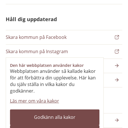
Håll dig uppdaterad
Skara kommun på Facebook
Skara kommun på Instagram
Nyhetsbrev
Den här webbplatsen använder kakor
Webbplatsen använder så kallade kakor
för att förbättra din upplevelse. Här kan
Pressrum
du själv ställa in vilka kakor du
godkänner.
Läs mer om våra kakor
Våra webbplatser
Godkänn alla kakor
Katedralskolan