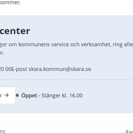
t kommer.
center
ågor om kommunens service och verksamhet, ring eller
r.
20 00
E-post skara.kommun@skara.se
r
Öppet
Stänger kl. 16.00
-03
Rap