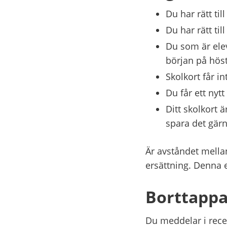
Du har rätt ti
Du har rätt til
Du som är ele
början på höst
Skolkort får i
Du får ett nytt
Ditt skolkort 
spara det gärna
Är avståndet mellan
ersättning. Denna
Borttappat
Du meddelar i recep