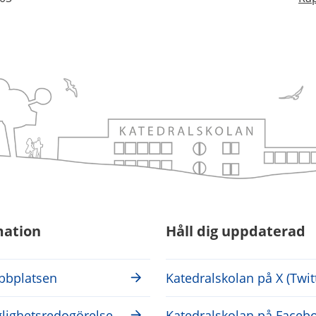
mation
Håll dig uppdaterad
bplatsen
Katedralskolan på X (Twit
glighetsredogörelse
Katedralskolan på Faceb