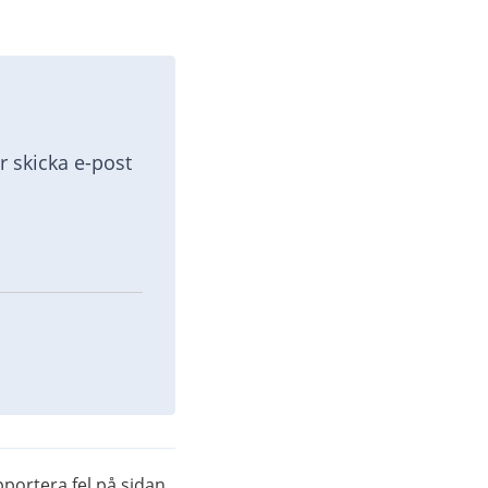
 skicka e-post 
portera fel på sidan