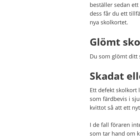
beställer sedan ett
dess får du ett till
nya skolkortet.
Glömt sko
Du som glömt ditt s
Skadat ell
Ett defekt skolkort 
som färdbevis i sju
kvittot så att ett ny
I de fall föraren in
som tar hand om kort