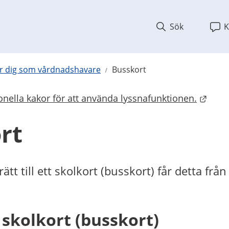
Sök
K
r dig som vårdnadshavare
Busskort
nella kakor för att använda lyssnafunktionen.
bplats.
rt
ätt till ett skolkort (busskort) får detta från
 skolkort (busskort)