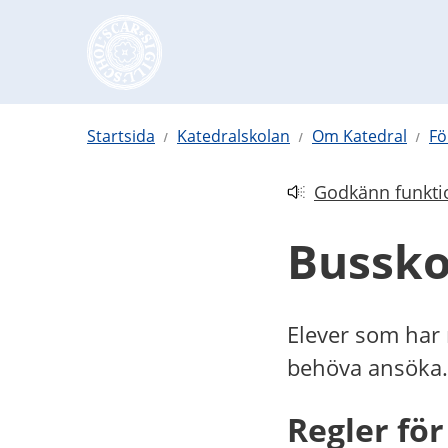
Hoppa till innehåll
Startsida
Katedralskolan
Om Katedral
Fö
Godkänn funktio
Länk till annan web
Bussko
Elever som har r
behöva ansöka.
Regler för