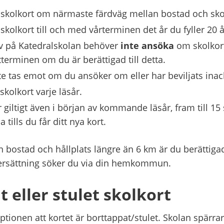
ll skolkort om närmaste färdväg mellan bostad och sko
l skolkort till och med vårterminen det år du fyller 20 å
v på Katedralskolan behöver 
inte ansöka
 om skolkort,
terminen om du är berättigad till detta.
nte tas emot om du ansöker om eller har beviljats inac
 skolkort varje läsår.
är giltigt även i början av kommande läsår, fram till 15
 tills du får ditt nya kort.
 bostad och hållplats längre än 6 km är du berättigad 
 ersättning söker du via din hemkommun.
 eller stulet skolkort
tionen att kortet är borttappat/stulet. Skolan spärrar