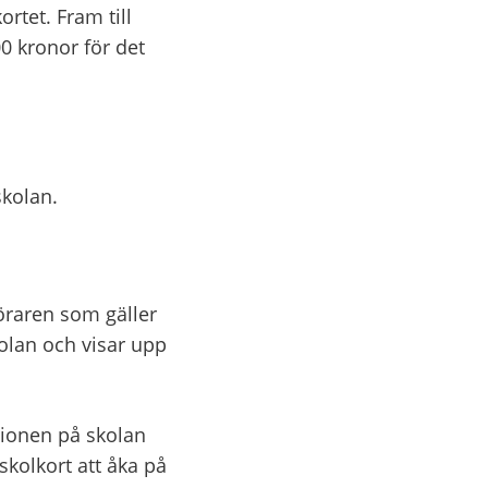
tet. Fram till 
00 kronor för det 
skolan.
öraren som gäller 
olan och visar upp 
tionen på skolan 
skolkort att åka på 