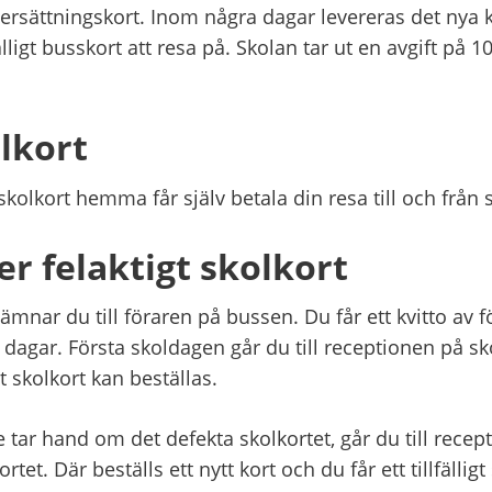
 ersättningskort. Inom några dagar levereras det nya kor
fälligt busskort att resa på. Skolan tar ut en avgift på 1
lkort
kolkort hemma får själv betala din resa till och från 
er felaktigt skolkort
lämnar du till föraren på bussen. Du får ett kvitto av f
 dagar. Första skoldagen går du till receptionen på sk
tt skolkort kan beställas.
te tar hand om det defekta skolkortet, går du till recep
et. Där beställs ett nytt kort och du får ett tillfälligt 