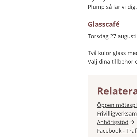
Plump så lär vi dig.
Glasscafé
Torsdag 27 augusti
Två kulor glass med
Välj dina tillbehör 
Relater
Öppen mötespl
Frivilligverksa
Anhörigstöd
Facebook - Träf