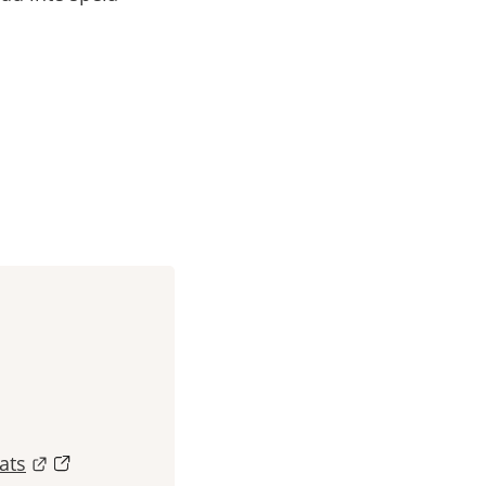
Länk till annan webbplats.
ats