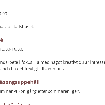
0.00.
na vid stadshuset.
fé
13.00-16.00.
arbete i fokus. Ta med något kreativt du är intress
s och ha det trevligt tillsammans.
Säsongsuppehåll
tum när vi kör igång efter sommaren igen.