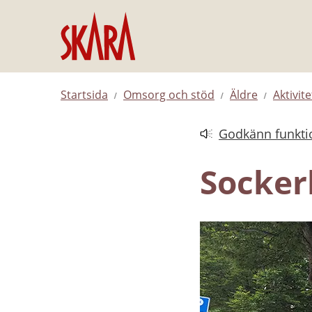
Hoppa till innehåll
Startsida
Omsorg och stöd
Äldre
Aktivit
Godkänn funktio
Länk till annan web
Socker