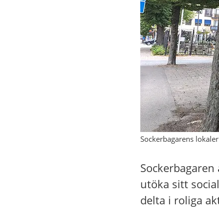
Sockerbagarens lokaler
Sockerbagaren ä
utöka sitt socia
delta i roliga ak