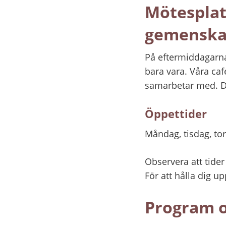
Mötesplats
gemensk
På eftermiddagarna 
bara vara. Våra caf
samarbetar med. D
Öppettider
Måndag, tisdag, to
Observera att tide
För att hålla dig u
Program o