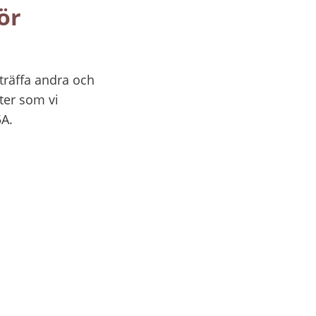
r 
träffa andra och 
er som vi 
5A.