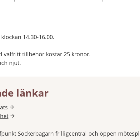
 klockan 14.30-16.00.
 valfritt tillbehör kostar 25 kronor.
och njut.
ade länkar
ats
mhet
fpunkt Sockerbagarn frilligcentral och öppen mötespl