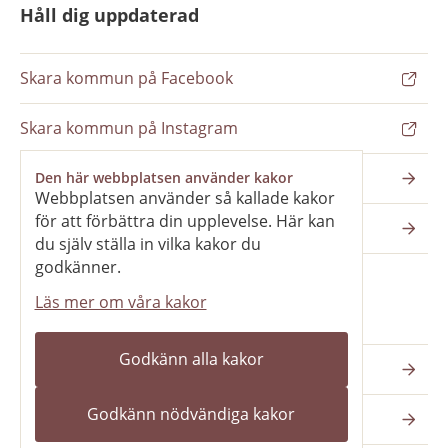
Håll dig uppdaterad
Skara kommun på Facebook
Skara kommun på Instagram
Nyhetsbrev
Den här webbplatsen använder kakor
Webbplatsen använder så kallade kakor
för att förbättra din upplevelse. Här kan
Pressrum
du själv ställa in vilka kakor du
godkänner.
Läs mer om våra kakor
Våra webbplatser
Godkänn alla kakor
Katedralskolan
Godkänn nödvändiga kakor
Vilans fritidsområde