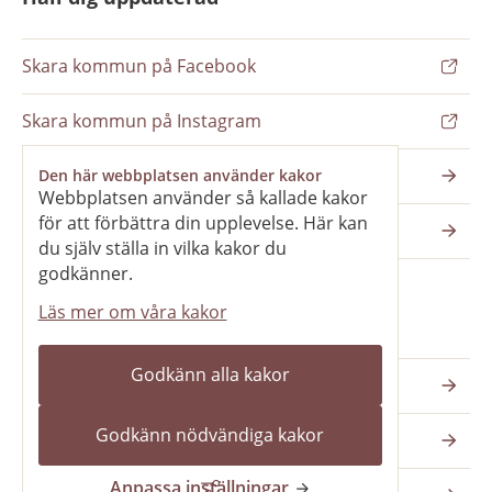
Skara kommun på Facebook
Skara kommun på Instagram
Nyhetsbrev
Den här webbplatsen använder kakor
Webbplatsen använder så kallade kakor
för att förbättra din upplevelse. Här kan
Pressrum
du själv ställa in vilka kakor du
godkänner.
Läs mer om våra kakor
Våra webbplatser
Godkänn alla kakor
Katedralskolan
Godkänn nödvändiga kakor
Vilans fritidsområde
Anpassa inställningar