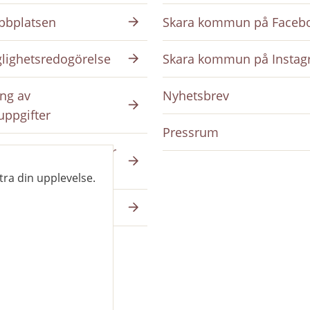
bplatsen
Skara kommun på Faceb
glighetsredogörelse
Skara kommun på Insta
ng av
Nyhetsbrev
uppgifter
Pressrum
ing på intranätet för
da
tra din upplevelse.
a på skara.se