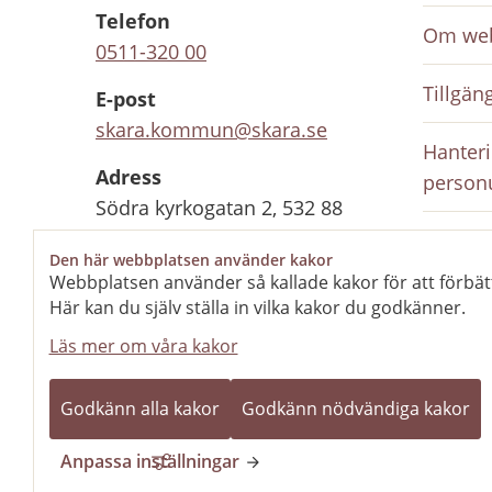
Telefon
Om web
0511-320 00
Tillgän
E-post
skara.kommun@skara.se
Hanteri
Adress
person
Södra kyrkogatan 2, 532 88
Skara
Inloggn
Den här webbplatsen använder kakor
anställ
Webbplatsen använder så kallade kakor för att förbät
Organisationsnummer
Här kan du själv ställa in vilka kakor du godkänner.
212000-1702
Rediger
Läs mer om våra kakor
Kontaktcenter
Stängt
Öppnar 10 aug kl
Godkänn alla kakor
Godkänn nödvändiga kakor
08.00
Anpassa inställningar