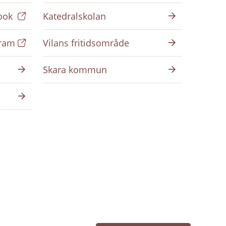
ook
Katedralskolan
gram
Vilans fritidsområde
Skara kommun