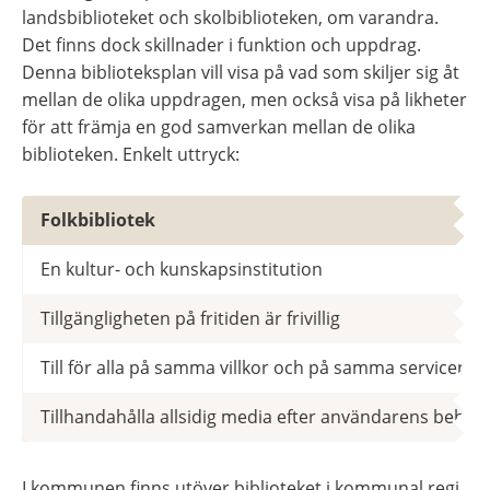
landsbiblioteket och skolbiblioteken, om varandra. 
Det finns dock skillnader i funktion och uppdrag. 
Denna biblioteksplan vill visa på vad som skiljer sig åt 
mellan de olika uppdragen, men också visa på likheter 
för att främja en god samverkan mellan de olika 
biblioteken. Enkelt uttryck:
Skillnader mellan uppdrag
Folkbibliotek
En kultur- och kunskapsinstitution
Tillgängligheten på fritiden är frivillig
Till för alla på samma villkor och på samma serviceniv
Tillhandahålla allsidig media efter användarens behov. V
I kommunen finns utöver biblioteket i kommunal regi 