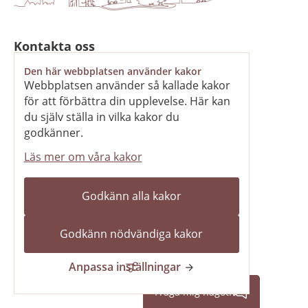
Kontakta oss
Den här webbplatsen använder kakor
Telefon
Webbplatsen använder så kallade kakor
0511-320 00
för att förbättra din upplevelse. Här kan
du själv ställa in vilka kakor du
E-post
godkänner.
skara.kommun@skara.se
Läs mer om våra kakor
Adress
Södra kyrkogatan 2, 532 88 Skara
Godkänn alla kakor
Organisationsnummer
212000-1702
Godkänn nödvändiga kakor
Kontaktcenter
Anpassa inställningar
Stängt
Öppnar 10 aug kl 08.00
Fråga mig något!