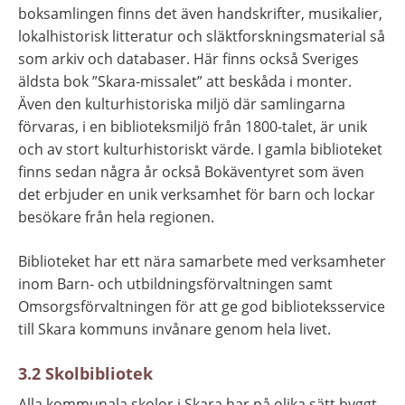
boksamlingen finns det även handskrifter, musikalier, 
lokalhistorisk litteratur och släktforskningsmaterial så 
som arkiv och databaser. Här finns också Sveriges 
äldsta bok ”Skara-missalet” att beskåda i monter. 
Även den kulturhistoriska miljö där samlingarna 
förvaras, i en biblioteksmiljö från 1800-talet, är unik 
och av stort kulturhistoriskt värde. I gamla biblioteket 
finns sedan några år också Bokäventyret som även 
det erbjuder en unik verksamhet för barn och lockar 
besökare från hela regionen.
Biblioteket har ett nära samarbete med verksamheter 
inom Barn- och utbildningsförvaltningen samt 
Omsorgsförvaltningen för att ge god biblioteksservice 
till Skara kommuns invånare genom hela livet.
3.2 Skolbibliotek
Alla kommunala skolor i Skara har på olika sätt byggt 