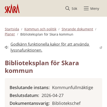
Hoppa till innehåll
Sök
Meny
Startsida
Kommun och politik
Styrande dokument
Planer
Biblioteksplan för Skara kommun
Godkänn funktionella kakor för att använda 
Länk till annan webbplats.
lyssnafunktionen.
Biblioteksplan för Skara 
kommun
Beslutande instans:
Kommunfullmäktige
Beslutsdatum:
2026-04-27
Dokumentansvarig:
Bibliotekschef