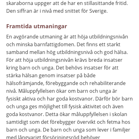
skaraborna uppger att de har en stillasittande fritid. 
Den siffran är i nivå med snittet för Sverige.
Framtida utmaningar
En avgörande utmaning är att höja utbildningsnivån 
och minska barnfattigdomen. Det finns ett starkt 
samband mellan hög utbildningsnivå och god hälsa. 
För att höja utbildningsnivån krävs breda insatser 
kring barn och unga. Det behövs insatser för att 
stärka hälsan genom insatser på både 
hälsofrämjande, förebyggande och rehabiliterande 
nivå. Måluppfyllelsen ökar om barn och unga är 
fysiskt aktiva och har goda kostvanor. Därför bör barn 
och unga ges möjlighet till fysisk aktivitet och även 
goda kostvanor. Detta ökar måluppfyllelsen i skolan 
samtidigt som det förebygger övervikt och fetma hos 
barn och unga. De barn och unga som lever i familjer 
med långvarigt försörjningsröd behöver 