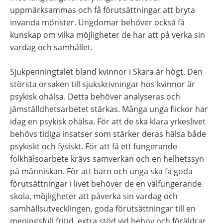
uppmärksammas och få förutsättningar att bryta 
invanda mönster. Ungdomar behöver också få 
kunskap om vilka möjligheter de har att på verka sin 
vardag och samhället.
Sjukpenningtalet bland kvinnor i Skara är högt. Den 
största orsaken till sjukskrivningar hos kvinnor är 
psykisk ohälsa. Detta behöver analyseras och 
jämställdhetsarbetet stärkas. Många unga flickor har 
idag en psykisk ohälsa. För att de ska klara yrkeslivet 
behövs tidiga insatser som stärker deras hälsa både 
psykiskt och fysiskt. För att få ett fungerande 
folkhälsoarbete krävs samverkan och en helhetssyn 
på människan. För att barn och unga ska få goda 
förutsättningar i livet behöver de en välfungerande 
skola, möjligheter att påverka sin vardag och 
samhällsutvecklingen, goda förutsättningar till en 
meningsfull fritid, extra stöd vid behov och föräldrar 