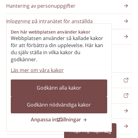
Hantering av personuppgifter
Inloggning på intranätet för anställda
Den här webbplatsen använder kakor
Redigera på skara.se
Webbplatsen använder så kallade kakor
för att förbättra din upplevelse. Här kan
du själv ställa in vilka kakor du
godkänner.
Håll dig uppdaterad
Läs mer om våra kakor
Skara kommun på Facebook
Godkänn alla kakor
Skara kommun på Instagram
Godkänn nödvändiga kakor
Nyhetsbrev
Anpassa inställningar
Pressrum
Fråga mig något!