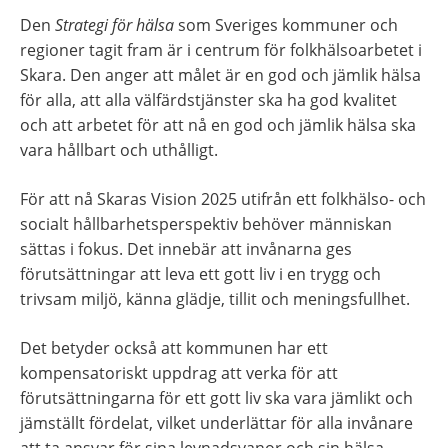
Den 
Strategi för hälsa
 som Sveriges kommuner och 
regioner tagit fram är i centrum för folkhälsoarbetet i 
Skara. Den anger att målet är en god och jämlik hälsa 
för alla, att alla välfärdstjänster ska ha god kvalitet 
och att arbetet för att nå en god och jämlik hälsa ska 
vara hållbart och uthålligt.
För att nå Skaras Vision 2025 utifrån ett folkhälso- och 
socialt hållbarhetsperspektiv behöver människan 
sättas i fokus. Det innebär att invånarna ges 
förutsättningar att leva ett gott liv i en trygg och 
trivsam miljö, känna glädje, tillit och meningsfullhet.
Det betyder också att kommunen har ett 
kompensatoriskt uppdrag att verka för att 
förutsättningarna för ett gott liv ska vara jämlikt och 
jämställt fördelat, vilket underlättar för alla invånare 
att ta ansvar för sina levnadsvanor och sin hälsa.