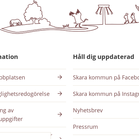
mation
Håll dig uppdaterad
bplatsen
Skara kommun på Faceb
glighetsredogörelse
Skara kommun på Insta
ng av
Nyhetsbrev
uppgifter
Pressrum
ing på intranätet för