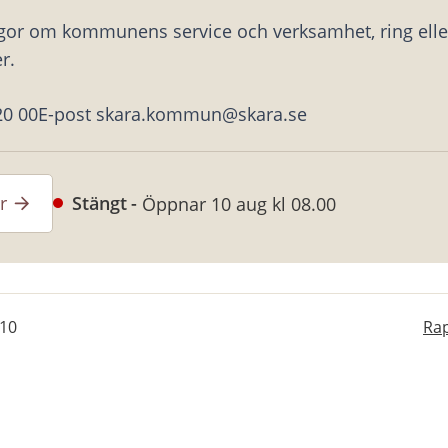
ågor om kommunens service och verksamhet, ring eller
r.
20 00
E-post skara.kommun@skara.se
r
Stängt
Öppnar 10 aug kl 08.00
-10
Rap