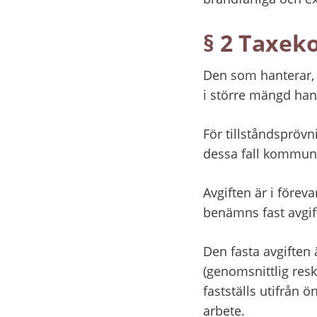
§ 2 Taxek
Den som hanterar, 
i större mängd hante
För tillståndsprövn
dessa fall kommunen
Avgiften är i före
benämns fast avgif
Den fasta avgiften 
(genomsnittlig resk
fastställs utifrån
arbete.