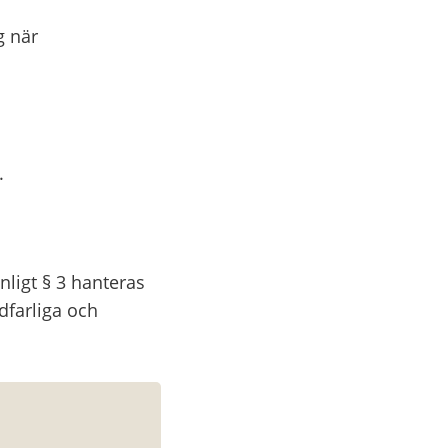
 när 
.
igt § 3 hanteras 
farliga och 