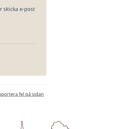
 skicka e-post 
portera fel på sidan