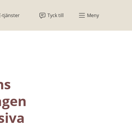
E-tjänster
Tyck till
Meny
s 
agen 
iva 