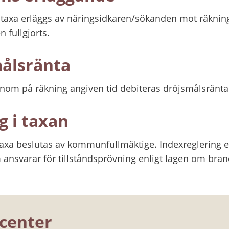
a taxa erläggs av näringsidkaren/sökanden mot räkning
n fullgjorts.
målsränta
 inom på räkning angiven tid debiteras dröjsmålsränta
g i taxan
axa beslutas av kommunfullmäktige. Indexreglering enl
nsvarar för tillståndsprövning enligt lagen om brand
center