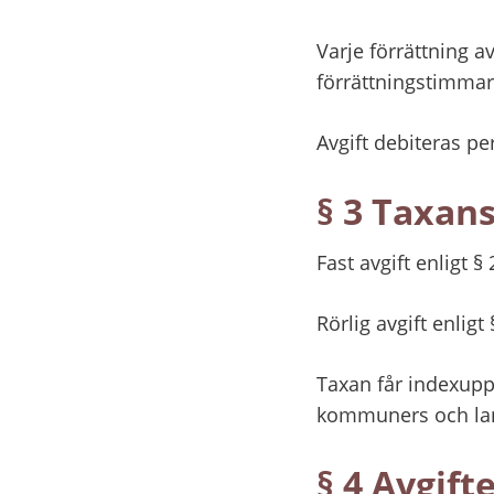
Varje förrättning av
förrättningstimmar
Avgift debiteras p
§ 3 Taxans
Fast avgift enligt §
Rörlig avgift enlig
Taxan får indexupp
kommuners och lan
§ 4 Avgift