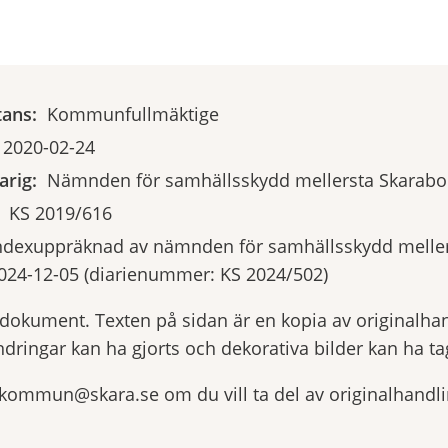
tans:
Kommunfullmäktige
2020-02-24
rig:
Nämnden för samhällsskydd mellersta Skarabo
KS 2019/616
ndexuppräknad av nämnden för samhällsskydd meller
024-12-05 (diarienummer: KS 2024/502)
yrdokument. Texten på sidan är en kopia av originalha
ndringar kan ha gjorts och dekorativa bilder kan ha tag
.kommun@skara.se om du vill ta del av originalhandl