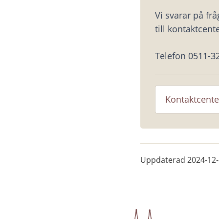
Vi svarar på fr
till kontaktcente
Telefon 0511-3
Kontaktcente
Uppdaterad
2024-12