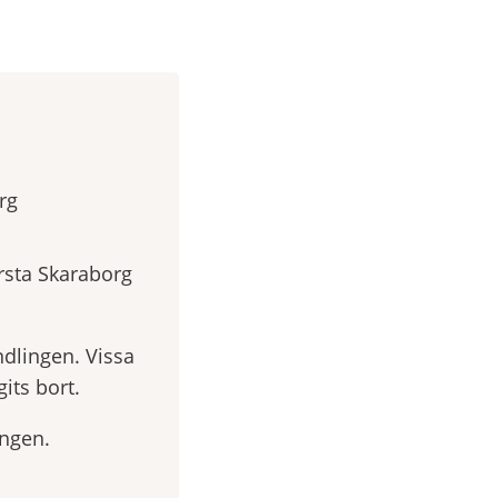
rg
sta Skaraborg
ndlingen. Vissa
its bort.
ingen.