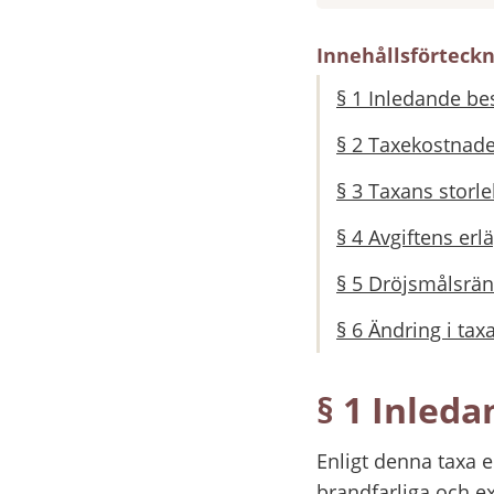
Innehållsförteck
§ 1 Inledande b
§ 2 Taxekostnade
§ 3 Taxans storle
§ 4 Avgiftens er
§ 5 Dröjsmålsrän
§ 6 Ändring i tax
§ 1 Inled
Enligt denna taxa e
brandfarliga och ex