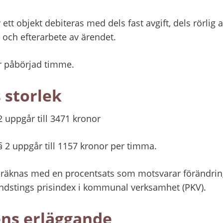
 ett objekt debiteras med dels fast avgift, dels rörlig av
 och efterarbete av ärendet.
er påbörjad timme.
 storlek
 2 uppgår till 3471 kronor
t § 2 uppgår till 1157 kronor per timma.
räknas med en procentsats som motsvarar förändring 
dstings prisindex i kommunal verksamhet (PKV).
ens erläggande