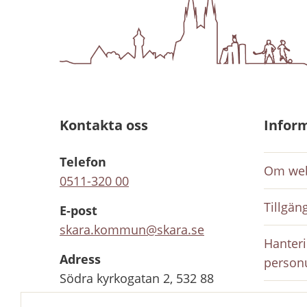
Kontakta oss
Infor
Telefon
Om web
0511-320 00
Tillgän
E-post
skara.kommun@skara.se
Hanteri
Adress
person
Södra kyrkogatan 2, 532 88
Skara
Inloggn