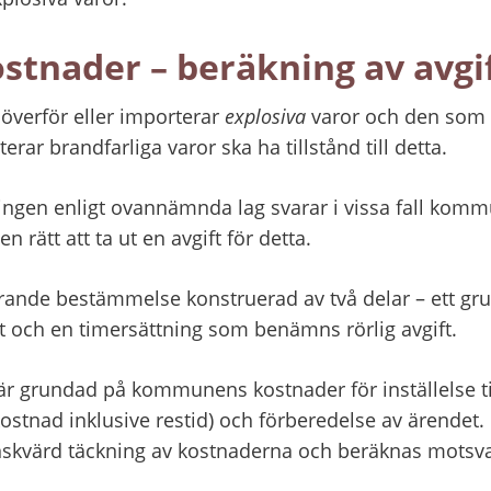
ostnader – beräkning av avgi
överför eller importerar 
explosiva 
varor och den som y
rar brandfarliga varor ska ha tillstånd till detta.
ingen enligt ovannämnda lag svarar i vissa fall kommu
 rätt att ta ut en avgift för detta.
varande bestämmelse konstruerad av två delar – ett g
t och en timersättning som benämns rörlig avgift.
är grundad på kommunens kostnader för inställelse til
ostnad inklusive restid) och förberedelse av ärendet. 
 önskvärd täckning av kostnaderna och beräknas motsv