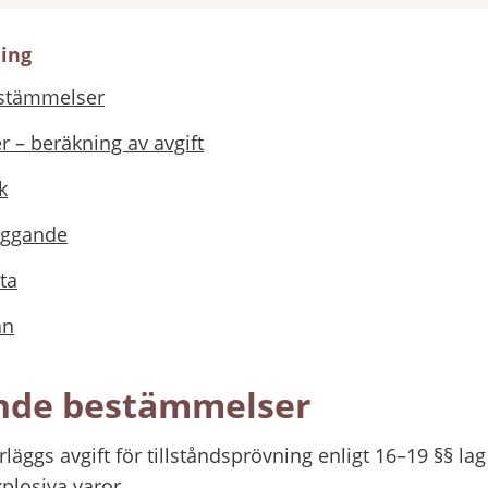
ning
estämmelser
r – beräkning av avgift
k
läggande
ta
an
ande bestämmelser
rläggs avgift för tillståndsprövning enligt 16–19 §§ la
plosiva varor.