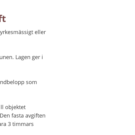
ft
rkesmässigt eller 
nen. Lagen ger i 
rundbelopp som 
l objektet 
Den fasta avgiften 
ara 3 timmars 