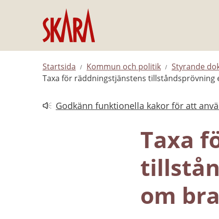
Hoppa till innehåll
Startsida
Kommun och politik
Styrande d
Taxa för räddningstjänstens tillståndsprövning 
Godkänn funktionella kakor för att anv
Länk till annan webbplats.
Taxa f
tillstå
om bra