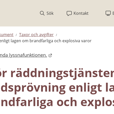
Sök
Kontakt
okument
Taxor och avgifter
enligt lagen om brandfarliga och explosiva varor
ända lyssnafunktionen.
ör räddningstjänsten
ndsprövning enligt l
ndfarliga och explos