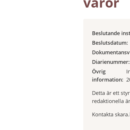
varor
Beslutande ins
Beslutsdatum:
Dokumentansva
Diarienummer:
Övrig
I
information:
2
Detta är ett st
redaktionella ä
Kontakta skara