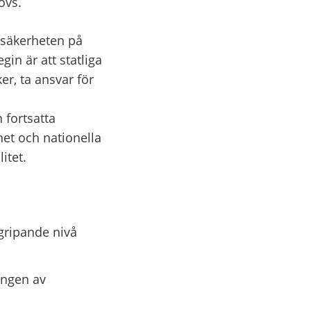
övs.
ssäkerheten på 
in är att statliga 
, ta ansvar för 
fortsatta 
et och nationella 
itet.
gripande nivå 
ingen av 