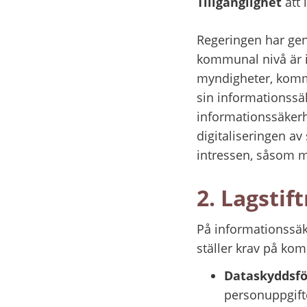
Tillgänglighet
 att
Regeringen har geno
kommunal nivå är i 
myndigheter, kommu
sin informationssäk
informationssäkerh
digitaliseringen a
intressen, såsom mä
2. Lagstif
På informationssäke
ställer krav på k
Dataskyddsfö
personuppgift