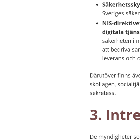
Säkerhetssky
Sveriges säker
NIS-direktive
digitala tjäns
säkerheten i n
att bedriva sa
leverans och d
Därutöver finns äv
skollagen, socialtj
sekretess.
3. Intr
De myndigheter som