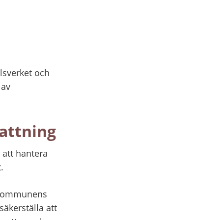
sverket och 
av 
attning
att hantera 
.
 kommunens 
kerställa att 