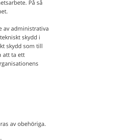
tsarbete. På så 
et.
 av administrativa 
ekniskt skydd i 
t skydd som till 
tt ta ett 
rganisationens 
ndras av obehöriga.