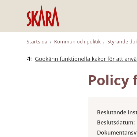
Hoppa till innehåll
Startsida
Kommun och politik
Styrande d
Godkänn funktionella kakor för att anv
Länk till annan webbplats.
Policy
Beslutande ins
Beslutsdatum:
Dokumentansva