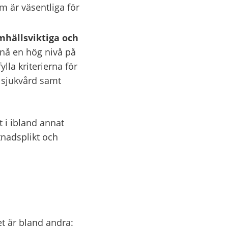
m är väsentliga för 
mhällsviktiga och 
pnå en hög nivå på 
a kriterierna för 
 sjukvård samt 
i ibland annat 
nadsplikt och 
t är bland andra: