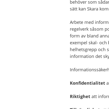
behöver som sådan 
sätt kan Skara kom
Arbete med informat
regelverk såsom pol
form av bland anna
exempel skal- och 
helhetsgrepp och sk
information det sk
Informationssäkerh
Konfidentialitet
 
Riktighet
 att info