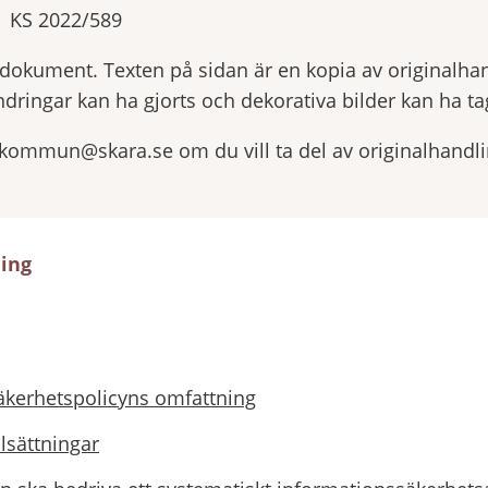
KS 2022/589
yrdokument. Texten på sidan är en kopia av originalha
ndringar kan ha gjorts och dekorativa bilder kan ha tag
.kommun@skara.se om du vill ta del av originalhandl
ning
äkerhetspolicyns omfattning
lsättningar