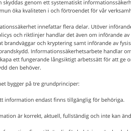
skyddas genom ett systematiskt informationssäkerhe
mun öka kvaliteten i och förtroendet för vår verksamh
ionssäkerhet innefattar flera delar. Utöver införande
icys och riktlinjer handlar det även om införande av t
t brandväggar och kryptering samt införande av fysisk
brandskydd. Informationssäkerhetsarbete handlar om a
apa ett fungerande långsiktigt arbetssätt för att ge o
ydd den behöver.
et bygger på tre grundprinciper:
att information endast finns tillgänglig för behöriga.
rmation är korrekt, aktuell, fullständig och inte kan ä