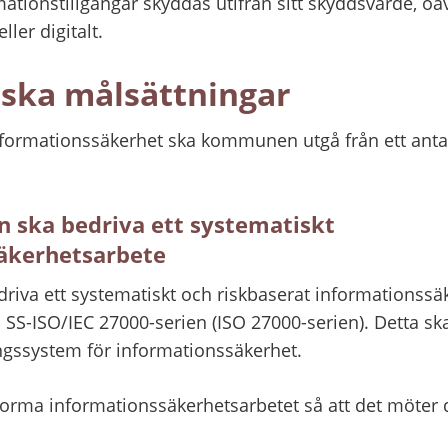
ionstillgångar skyddas utifrån sitt skyddsvärde, oav
ler digitalt.
giska målsättningar
nformationssäkerhet ska kommunen utgå från ett antal 
 ska bedriva ett systematiskt 
äkerhetsarbete
va ett systematiskt och riskbaserat informationssä
SS-ISO/IEC 27000-serien (ISO 27000-serien). Detta ska
ssystem för informationssäkerhet.
ma informationssäkerhetsarbetet så att det möter d