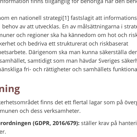
 information finns tillgänglig för behöriga när den beh
m en nationell strategi[1] fastslagit att information
behov av att utvecklas. En av målsättningarna i strateg
ner och regioner ska ha kännedom om hot och risker
erhet och bedriva ett strukturerat och riskbaserat 
etsarbete. Därigenom ska man kunna säkerställa den 
v samhället, samtidigt som man hävdar Sveriges säkerh
nskliga fri- och rättigheter och samhällets funktional
tning
rhetsområdet finns det ett flertal lagar som på över
ommunen och dess verksamheter.
rordningen (GDPR, 2016/679):
 ställer krav på hanter
er.