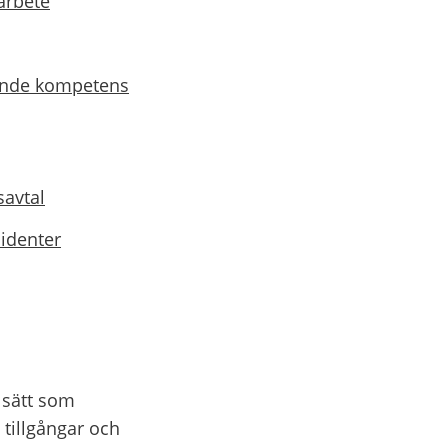
arbete
gande kompetens
savtal
cidenter
sätt som 
tillgångar och 