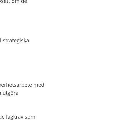
sett om de 
strategiska 
kerhetsarbete med 
 utgöra 
e lagkrav som 