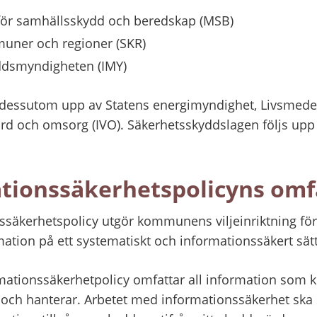
ör samhällsskydd och beredskap (MSB)
uner och regioner (SKR)
yddsmyndigheten (IMY)
js dessutom upp av Statens energimyndighet, Livsmedel
ård och omsorg (IVO). Säkerhetsskyddslagen följs upp 
ationssäkerhetspolicyns omf
säkerhetspolicy utgör kommunens viljeinriktning för 
ion på ett systematiskt och informationssäkert sätt
tionssäkerhetpolicy omfattar all information som
och hanterar. Arbetet med informationssäkerhet ska sä