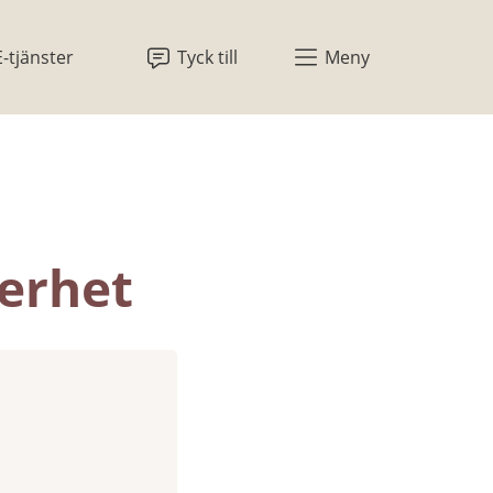
E-tjänster
Tyck till
Meny
kerhet