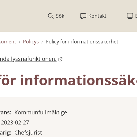
Sök
Kontakt
okument
Policys
Policy för informationssäkerhet
ända lyssnafunktionen.
 för informationssä
tans:
Kommunfullmäktige
2023-02-27
rig:
Chefsjurist