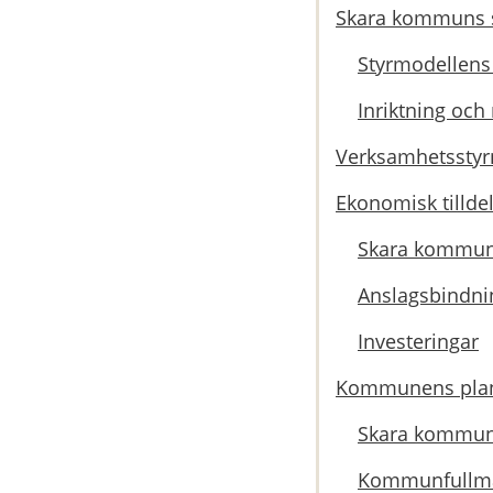
Skara kommuns 
Styrmodellens
Inriktning oc
Verksamhetsstyr
Ekonomisk tillde
Skara kommuns
Anslagsbindni
Investeringar
Kommunens plan
Skara kommuns
Kommunfullmäk