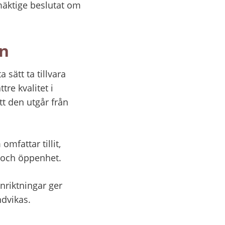
ktige beslutat om 
un
sätt ta tillvara 
e kvalitet i 
t den utgår från 
mfattar tillit, 
 och öppenhet.
riktningar ger 
ndvikas.