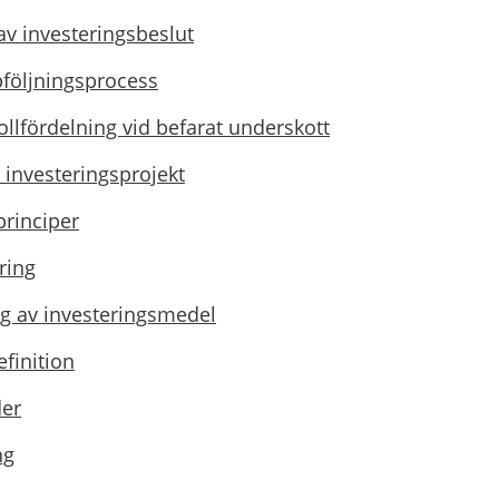
av investeringsbeslut
öljningsprocess
ollfördelning vid befarat underskott
 investeringsprojekt
rinciper
ring
 av investeringsmedel
efinition
der
ng