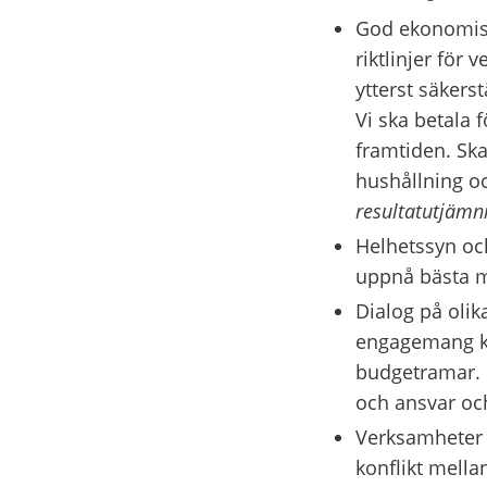
God ekonomisk
riktlinjer för
ytterst säkers
Vi ska betala 
framtiden. Sk
hushållning oc
resultatutjämni
Helhetssyn oc
uppnå bästa m
Dialog på olika
engagemang kri
budgetramar. D
och ansvar oc
Verksamheter s
konflikt mell