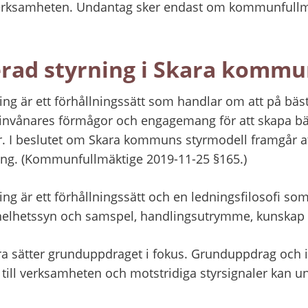
rksamheten. Undantag sker endast om kommunfullmä
serad styrning i Skara komm
ing är ett förhållningssätt som handlar om att på bästa 
nvånares förmågor och engagemang för att skapa bättr
r. I beslutet om Skara kommuns styrmodell framgår at
rning. (Kommunfullmäktige 2019-11-25 §165.)
ing är ett förhållningssätt och en ledningsfilosofi som o
 helhetssyn och samspel, handlingsutrymme, kunskap
ra sätter grunduppdraget i fokus. Grunduppdrag och in
r till verksamheten och motstridiga styrsignaler kan u