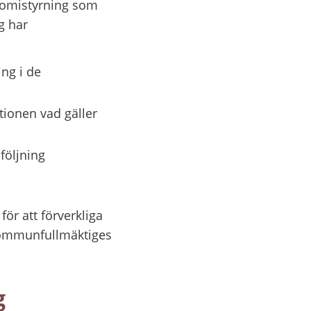
nomistyrning som 
 har 
ng i de 
ionen vad gäller 
följning
ör att förverkliga 
ommunfullmäktiges 
g