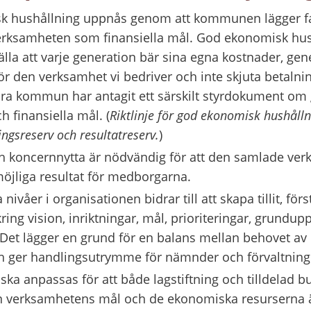
 hushållning uppnås genom att kommunen lägger fas
 verksamheten som finansiella mål. God ekonomisk hus
tälla att varje generation bär sina egna kostnader, gen
för den verksamhet vi bedriver och inte skjuta betalni
ara kommun har antagit ett särskilt styrdokument om
h finansiella mål. (
Riktlinje för god ekonomisk hushållni
ngsreserv och resultatreserv.
)
h koncernnytta är nödvändig för att den samlade ver
öjliga resultat för medborgarna.
 nivåer i organisationen bidrar till att skapa tillit, förs
ng vision, inriktningar, mål, prioriteringar, grundup
et lägger en grund för en balans mellan behovet av c
h ger handlingsutrymme för nämnder och förvaltning
ka anpassas för att både lagstiftning och tilldelad bud
an verksamhetens mål och de ekonomiska resurserna 