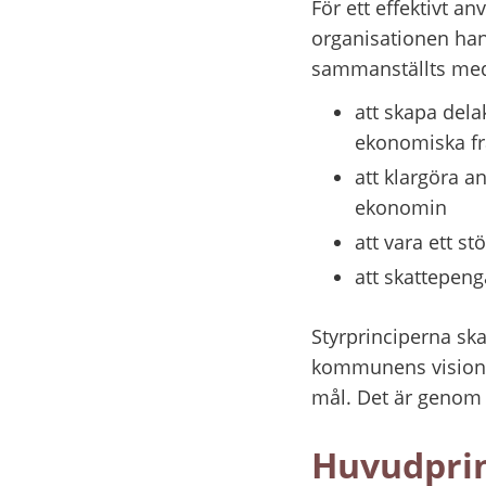
För ett effektivt 
organisationen han
sammanställts med
att skapa dela
ekonomiska f
att klargöra a
ekonomin
att vara ett s
att skattepeng
Styrprinciperna ska 
kommunens vision 
mål. Det är genom
Huvudprin