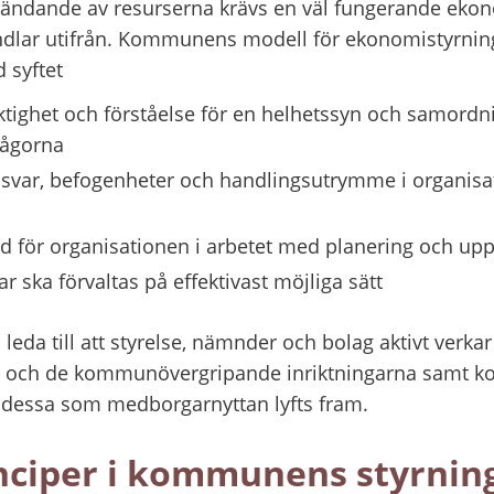
användande av resurserna krävs en väl fungerande eko
dlar utifrån. Kommunens modell för ekonomistyrning
 syftet
ktighet och förståelse för en helhetssyn och samordni
rågorna
nsvar, befogenheter och handlingsutrymme i organisat
töd för organisationen i arbetet med planering och upp
ar ska förvaltas på effektivast möjliga sätt
leda till att styrelse, nämnder och bolag aktivt verkar f
och de kommunövergripande inriktningarna samt k
 dessa som medborgarnyttan lyfts fram.
ciper i kommunens styrnin