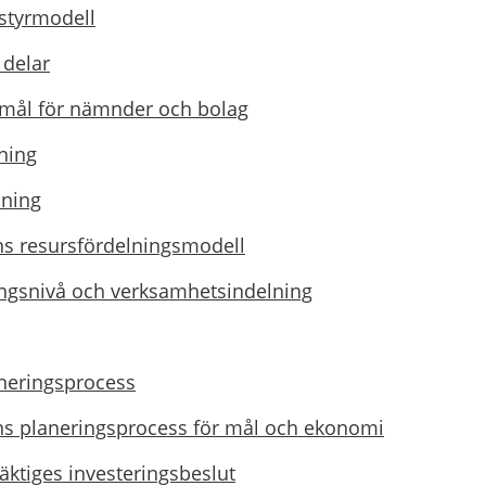
styrmodell
 delar
h mål för nämnder och bolag
ning
lning
 resursfördelningsmodell
ngsnivå och verksamhetsindelning
eringsprocess
 planeringsprocess för mål och ekonomi
tiges investeringsbeslut