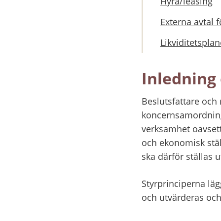
Hyra/leasing
Externa avtal f
Likviditetsplan
Inledning 
Beslutsfattare och
koncernsamordning 
verksamhet oavsett 
och ekonomisk stäl
ska därför ställas 
Styrprinciperna lä
och utvärderas och