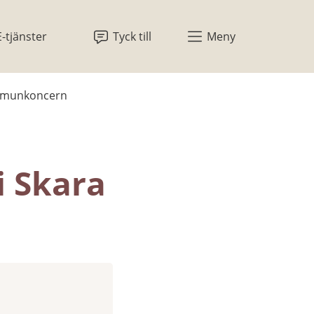
E-tjänster
Tyck till
Meny
ommunkoncern
 Skara 