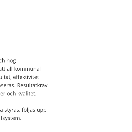
ch hög 
tt all kommunal 
at, effektivitet 
eras. Resultatkrav 
er och kvalitet.
styras, följas upp 
llsystem.