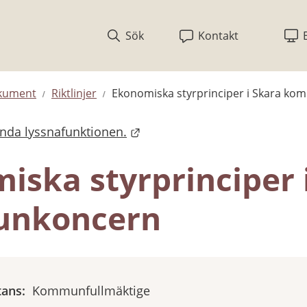
Sök
Kontakt
okument
Riktlinjer
Ekonomiska styrprinciper i Skara k
ända lyssnafunktionen.
iska styrprinciper i
nkoncern
tans:
Kommunfullmäktige