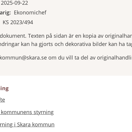
2025-09-22
rig:
Ekonomichef
KS 2023/494
yrdokument. Texten på sidan är en kopia av originalha
ndringar kan ha gjorts och dekorativa bilder kan ha tag
.kommun@skara.se om du vill ta del av originalhandl
ning
fte
i kommunens styrning
tyrning i Skara kommun