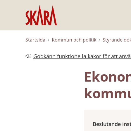
Hoppa till innehåll
Startsida
Kommun och politik
Styrande d
Godkänn funktionella kakor för att anv
Länk till annan webbplats.
Ekonom
kommu
Beslutande ins