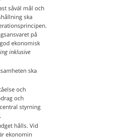
t såväl mål och 
hållning ska 
erationsprincipen. 
ngsansvaret på 
 god ekonomisk 
ng inklusive 
ksamheten ska 
tåelse och 
pdrag och 
entral styrning 
.
get hålls. Vid 
är ekonomin 