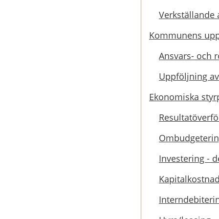
Verkställande 
Kommunens uppf
Ansvars- och r
Uppföljning av
Ekonomiska styrp
Resultatöverfö
Ombudgetering
Investering - d
Kapitalkostna
Interndebiteri