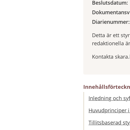
Beslutsdatum:
Dokumentansva
Diarienummer:
Detta är ett st
redaktionella ä
Kontakta skara
Innehållsförteck
Inledning och sy
Huvudprinciper 
Tillitsbaserad s