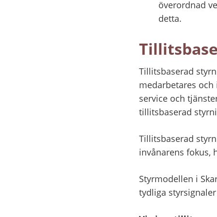
överordnad ve
detta.
Tillitsba
Tillitsbaserad styrn
medarbetares och i
service och tjänste
tillitsbaserad sty
Tillitsbaserad styrn
invånarens fokus,
Styrmodellen i Ska
tydliga styrsignale