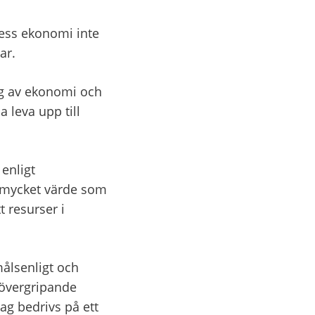
ess ekonomi inte 
ar.
g av ekonomi och 
leva upp till 
nligt 
 mycket värde som 
 resurser i 
lsenligt och 
övergripande 
 bedrivs på ett 