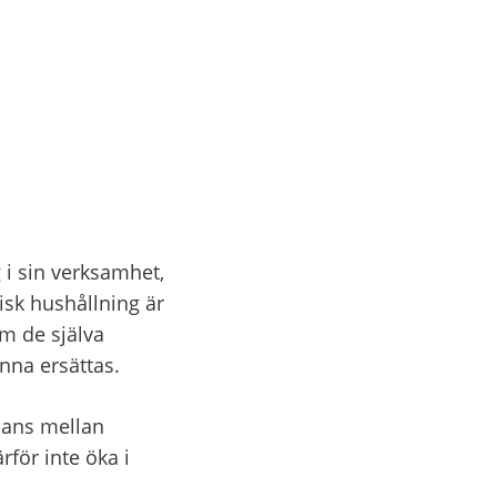
 sin verksamhet, 
k hushållning är 
m de själva 
nna ersättas.
lans mellan 
ör inte öka i 