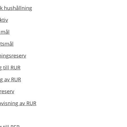
k hushållning
ktiv
a mål
etsmål
ningsreserv
 till RUR
ng av RUR
reserv
ovisning av RUR
 till RER