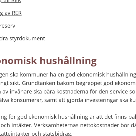
ng av RER
reserv
andra styrdokument
onomisk hushållning
gen ska kommuner ha en god ekonomisk hushållning i
ångt sikt. Grundtanken bakom begreppet god ekonomis
n av invånare ska bära kostnaderna för den service so
älva konsumerar, samt att gjorda investeringar ska ku
ning för god ekonomisk hushållning är att det finns ba
och intäkter. Verksamheternas nettokostnader bör därf
atteintäkter och statsbidrag.