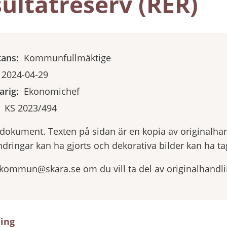
ultatreserv (RER)
tans:
Kommunfullmäktige
2024-04-29
rig:
Ekonomichef
KS 2023/494
yrdokument. Texten på sidan är en kopia av originalha
ndringar kan ha gjorts och dekorativa bilder kan ha tag
.kommun@skara.se om du vill ta del av originalhandl
ning