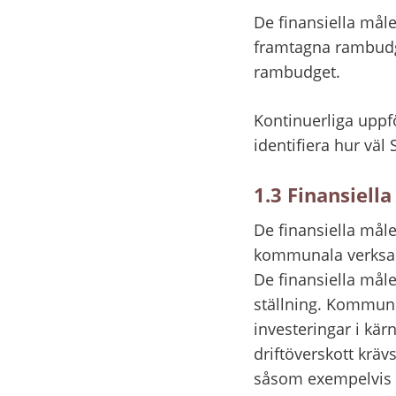
De finansiella må
framtagna rambudg
rambudget.
Kontinuerliga uppfö
identifiera hur vä
1.3 Finansiell
De finansiella måle
kommunala verksam
De finansiella mål
ställning. Kommunen
investeringar i kär
driftöverskott kräv
såsom exempelvis fö