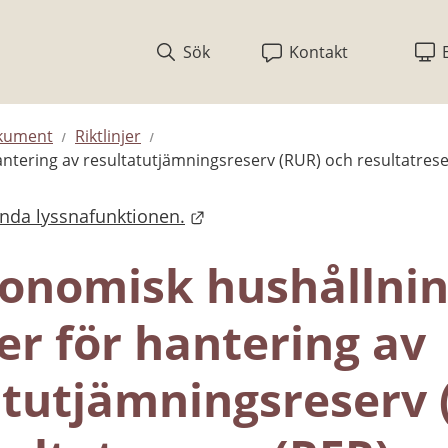
Sök
Kontakt
okument
Riktlinjer
antering av resultatutjämningsreserv (RUR) och resultatrese
ända lyssnafunktionen.
onomisk hushållnin
jer för hantering av 
atutjämningsreserv 