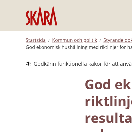
Hoppa till innehåll
Startsida
Kommun och politik
Styrande d
God ekonomisk hushållning med riktlinjer för h
Godkänn funktionella kakor för att anv
Länk till annan webbplats.
God ek
riktlin
result