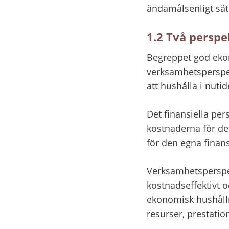
ändamålsenligt sät
1.2 Två perspe
Begreppet god ekono
verksamhetsperspek
att hushålla i nuti
Det finansiella per
kostnaderna för d
för den egna finans
Verksamhetsperspek
kostnadseffektivt o
ekonomisk hushålln
resurser, prestation