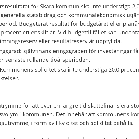
rsresultatet för Skara kommun ska inte understiga 2,0
r, generella statsbidrag och kommunalekonomisk utjä
period. Budgeterat resultat för budgetåret eller planår
procent ett enskilt år. Vid budgettillfället kan undant
jämningsreserv eller resultatreserv är uppfyllda.
ingsgrad: självfinansieringsgraden för investeringar får
ör senaste rullande tioårsperioden.
 Kommunens soliditet ska inte understiga 20,0 procent
ktelser.
trymme för att över en längre tid skattefinansiera stö
svolym i kommunen. Det innebär att kommunens kort-
gsutrymme, i form av likviditet och soliditet behålls.