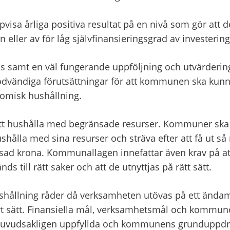
sa årliga positiva resultat på en nivå som gör att d
n eller av för låg självfinansieringsgrad av investering
s samt en väl fungerande uppföljning och utvärderin
dvändiga förutsättningar för att kommunen ska kunna 
omisk hushållning.
t hushålla med begränsade resurser. Kommuner ska e
ålla med sina resurser och sträva efter att få ut så
tsad krona. Kommunallagen innefattar även krav på att
s till rätt saker och att de utnyttjas på rätt sätt.
ållning råder då verksamheten utövas på ett ändamå
t sätt. Finansiella mål, verksamhetsmål och kommun
 huvudsakligen uppfyllda och kommunens grunduppdrag