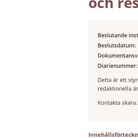
och res
Beslutande ins
Beslutsdatum:
Dokumentansva
Diarienummer:
Detta är ett st
redaktionella ä
Kontakta skara
Innehållsförteck