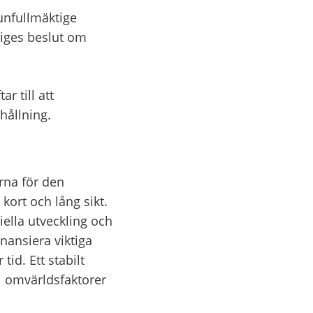
nfullmäktige 
ges beslut om 
 till att 
hållning.
na för den 
rt och lång sikt. 
lla utveckling och 
nansiera viktiga 
d. Ett stabilt 
i omvärldsfaktorer 