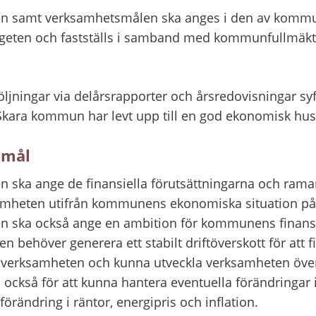
len samt verksamhetsmålen ska anges i den av kommu
eten och fastställs i samband med kommunfullmäkti
ljningar via delårsrapporter och årsredovisningar syftar
l Skara kommun har levt upp till en god ekonomisk hus
a mål
n ska ange de finansiella förutsättningarna och ramar
heten utifrån kommunens ekonomiska situation på ko
en ska också ange en ambition för kommunens finansie
 behöver generera ett stabilt driftöverskott för att fi
nverksamheten och kunna utveckla verksamheten över ti
s också för att kunna hantera eventuella förändringar 
rändring i räntor, energipris och inflation.