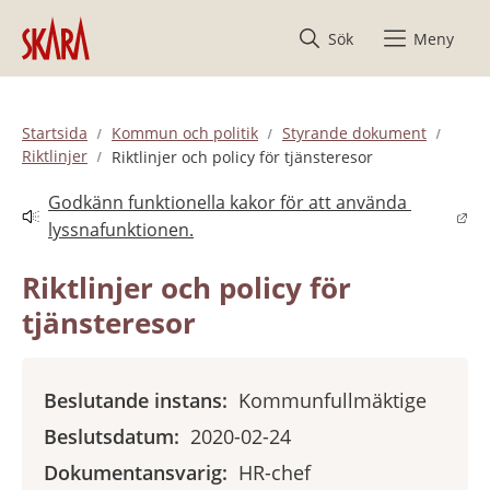
Hoppa till innehåll
Sök
Meny
Startsida
Kommun och politik
Styrande dokument
Riktlinjer
Riktlinjer och policy för tjänsteresor
Godkänn funktionella kakor för att använda 
Länk till annan webbplats.
lyssnafunktionen.
Riktlinjer och policy för 
tjänsteresor
Beslutande instans:
Kommunfullmäktige
Beslutsdatum:
2020-02-24
Dokumentansvarig:
HR-chef