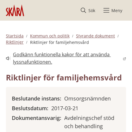
Hoppa till innehåll
Sök
Meny
Startsida
Kommun och politik
Styrande dokument
Riktlinjer
Riktlinjer för familjehemsvård
Godkänn funktionella kakor för att använda 
Länk till annan webbplats.
lyssnafunktionen.
Riktlinjer för familjehemsvård
Beslutande instans:
Omsorgsnämnden
Beslutsdatum:
2017-03-21
Dokumentansvarig:
Avdelningschef stöd
och behandling