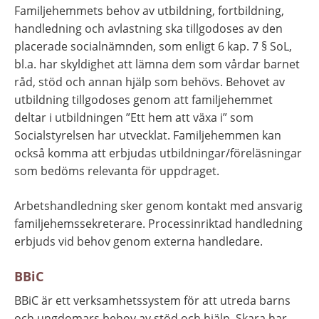
Familjehemmets behov av utbildning, fortbildning, 
handledning och avlastning ska tillgodoses av den 
placerade socialnämnden, som enligt 6 kap. 7 § SoL, 
bl.a. har skyldighet att lämna dem som vårdar barnet 
råd, stöd och annan hjälp som behövs. Behovet av 
utbildning tillgodoses genom att familjehemmet 
deltar i utbildningen ”Ett hem att växa i” som 
Socialstyrelsen har utvecklat. Familjehemmen kan 
också komma att erbjudas utbildningar/föreläsningar 
som bedöms relevanta för uppdraget.
Arbetshandledning sker genom kontakt med ansvarig 
familjehemssekreterare. Processinriktad handledning 
erbjuds vid behov genom externa handledare.
BBiC
BBiC är ett verksamhetssystem för att utreda barns 
och ungdomars behov av stöd och hjälp. Skara har 